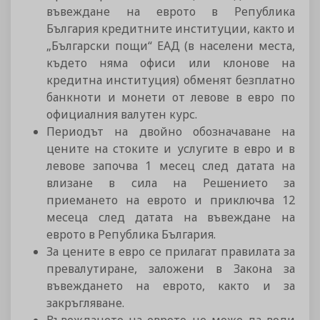
въвеждане на еврото в Република
България кредитните институции, както и
„Български пощи“ ЕАД (в населени места,
където няма офиси или клонове на
кредитна институция) обменят безплатно
банкноти и монети от левове в евро по
официалния валутен курс.
Периодът на двойно обозначаване на
цените на стоките и услугите в евро и в
левове започва 1 месец след датата на
влизане в сила на Решението за
приемането на еврото и приключва 12
месеца след датата на въвеждане на
еврото в Република България.
За цените в евро се прилагат правилата за
превалутиране, заложени в Закона за
въвеждането на еврото, както и за
закръгляване.