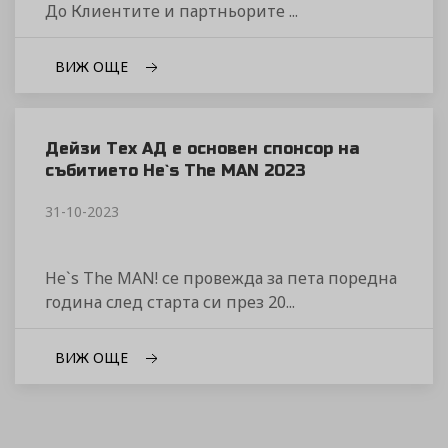
До Клиентите и партньорите ...
ВИЖ ОЩЕ
Дейзи Тех АД е основен спонсор на
събитието He`s The MAN 2023
31-10-2023
He`s The MAN! се провежда за пета поредна
година след старта си през 20...
ВИЖ ОЩЕ