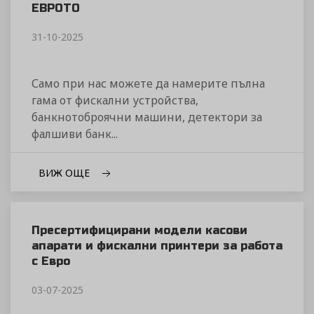
ЕВРОТО
31-10-2025
Само при нас можете да намерите пълна
гама от фискални устройства,
банкнотоброячни машини, детектори за
фалшиви банк...
ВИЖ ОЩЕ
Пресертифицирани модели касови
апарати и фискални принтери за работа
с Евро
03-07-2025