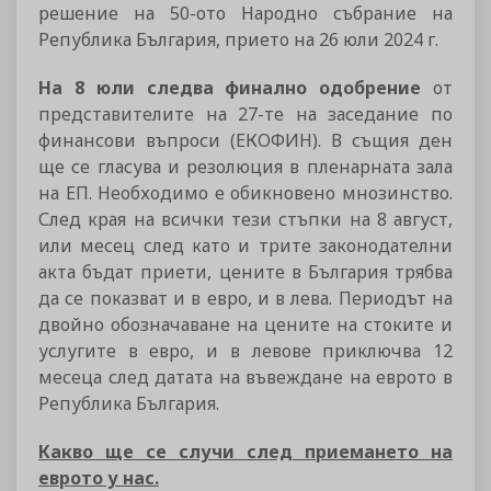
решение на 50-ото Народно събрание на
Република България, прието на 26 юли 2024 г.
На 8 юли следва финално одобрение
от
представителите на 27-те на заседание по
финансови въпроси (ЕКОФИН). В същия ден
ще се гласува и резолюция в пленарната зала
на ЕП. Необходимо е обикновено мнозинство.
След края на всички тези стъпки на 8 август,
или месец след като и трите законодателни
акта бъдат приети, цените в България трябва
да се показват и в евро, и в лева. Периодът на
двойно обозначаване на цените на стоките и
услугите в евро, и в левове приключва 12
месеца след датата на въвеждане на еврото в
Република България.
Какво ще се случи след приемането на
еврото у нас.