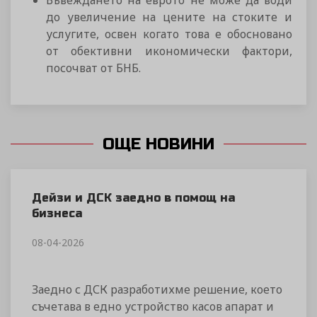
Въвеждането на еврото не може да води
до увеличение на цените на стоките и
услугите, освен когато това е обосновано
от обективни икономически фактори,
посочват от БНБ.
ОЩЕ НОВИНИ
Дейзи и ДСК заедно в помощ на
бизнеса
08-04-2026
Заедно с ДСК разработихме решение, което
съчетава в едно устройство касов апарат и