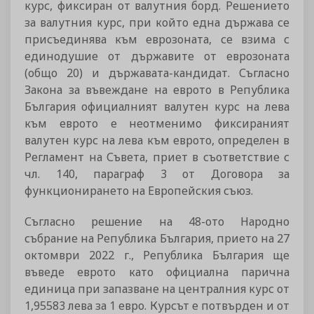
курс, фиксиран от валутния борд. Решението
за валутния курс, при който една държава се
присъединява към еврозоната, се взима с
единодушие от държавите от еврозоната
(общо 20) и държавата-кандидат. Съгласно
Закона за въвеждане на еврото в Република
България официалният валутен курс на лева
към еврото е неотменимо фиксираният
валутен курс на лева към еврото, определен в
Регламент на Съвета, приет в съответствие с
чл. 140, параграф 3 от Договора за
функционирането на Европейския съюз.
Съгласно решение на 48-ото Народно
събрание на Република България, прието на 27
октомври 2022 г., Република България ще
въведе еврото като официална парична
единица при запазване на централния курс от
1,95583 лева за 1 евро. Курсът е потвърден и от