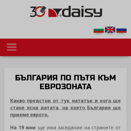
БЪЛГАРИЯ ПО ПЪТЯ КЪМ
ЕВРОЗОНАТА
Какво предстои от тук нататък и кога ще
стане ясна датата, на която България ще
приеме еврото.
На 19 юни
ще има заседание на страните от