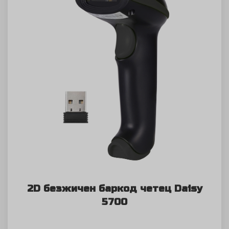
2D безжичен баркод четец Daisy
5700