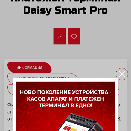
Daisy Smart Pro
ИНФОРМАЦИЯ
ФУНКЦИОНАЛНИ ПАРАМЕТРИ
ТЕХНИЧЕСКИ СПЕЦИФИКАЦИИ
ИЗТЕГЛИ
Фискално устройство от ново поколение - касов
апарат с вграден платежен терминал, което
отговаря на всички изисквания на Наредба Н-18.