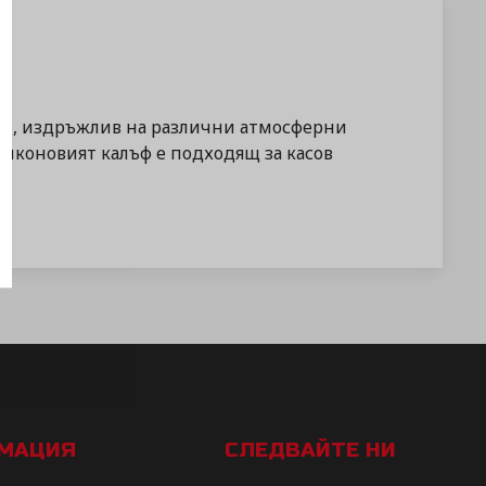
он, издръжлив на различни атмосферни
иликоновият калъф е подходящ за касов
РМАЦИЯ
СЛЕДВАЙТЕ НИ