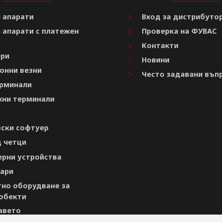
 апарати
Вход за дистрибуто
 апарати с платежен
Проверка на ФУВАС
Контакти
ри
Новини
онни везни
Често задавани въп
рминали
ни терминали
ски софтуер
 четци
рни устройства
ари
но оборудване за
обекти
авето