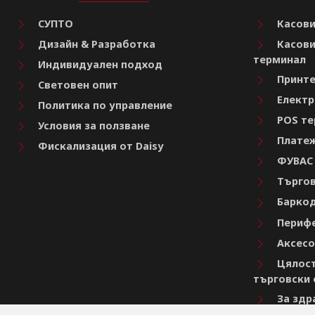
СУПТО
Касови
Дизайн & Разработка
Касови
терминал
Индивидуален подход
Принте
Световен опит
Електр
Политика по управление
POS те
Условия за ползване
Платеж
Фискализация от Daisy
ФУВАС
Търгов
Баркод
Перифе
Аксесо
Цялост
търговски 
За здр