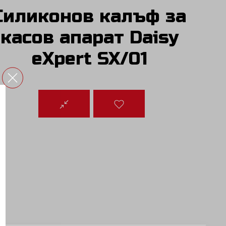
Силиконов калъф за
касов апарат Daisy
eXpert SX/01