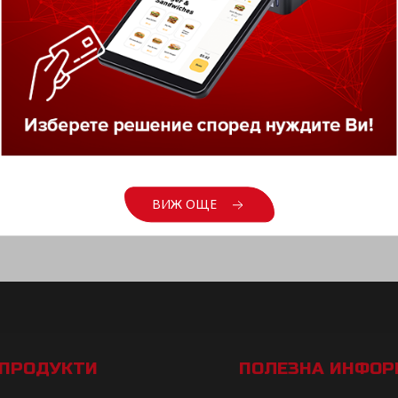
ИНФОРМАЦИЯ
иконовият калъф е изработен от специализиран силик
овия, което го прави подходящ за работа на открито. С
ат модел Daisy eXpert 01, както и за Daisy eXpert SX.
ВИЖ ОЩЕ
ПРОДУКТИ
ПОЛЕЗНА ИНФО