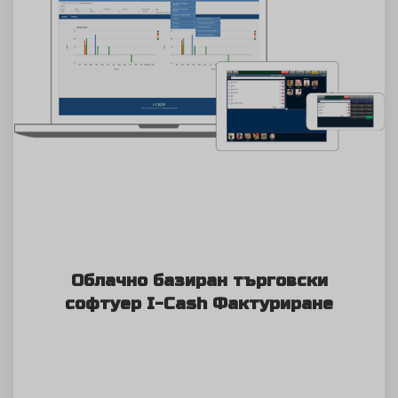
Облачно базиран търговски
софтуер I-Cash Фактуриране