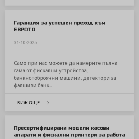
Гаранция за успешен преход към
ЕВРОТО
31-10-2025
Само при нас можете да намерите пълна
гама от фискални устройства,
банкнотоброячни машини, детектори за
фалшиви банк...
ВИЖ ОЩЕ
Пресертифицирани модели касови
апарати и фискални принтери за работа