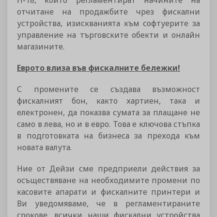
Н-18, които регламентират начините на
отчитане на продажбите чрез фискални
устройства, изискванията към софтуерите за
управление на търговските обекти и онлайн
магазините.
Еврото влиза във фискалните бележки!
С промените се създава възможност
фискалният бон, както хартиен, така и
електронен, да показва сумата за плащане не
само в лева, но и в евро. Това е ключова стъпка
в подготовката на бизнеса за прехода към
новата валута.
Ние от Дейзи сме предприели действия за
осъществяване на необходимите промени по
касовите апарати и фискалните принтери и
Ви уведомяваме, че в регламентираните
срокове, всички наши фискални устройства