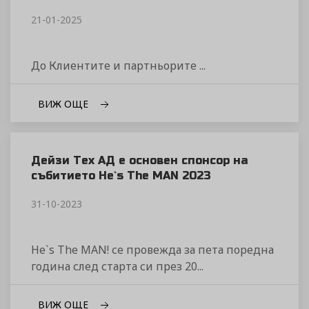
21-01-2025
До Клиентите и партньорите ...
ВИЖ ОЩЕ
Дейзи Тех АД е основен спонсор на
събитието He`s The MAN 2023
31-10-2023
He`s The MAN! се провежда за пета поредна
година след старта си през 20...
ВИЖ ОЩЕ