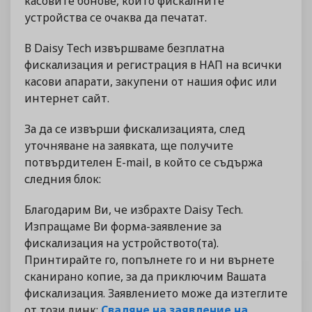
касовите бонове, които фискалните
устройства се очаква да печатат.
В Daisy Tech извършваме безплатна
фискализация и регистрация в НАП на всички
касови апарати, закупени от нашия офис или
интернет сайт.
За да се извърши фискализацията, след
уточняване на заявката, ще получите
потвърдителен E-mail, в който се съдържа
следния блок:
Благодарим Ви, че избрахте Daisy Tech.
Изпращаме Ви форма-заявление за
фискализация на устройството(та).
Принтирайте го, попълнете го и ни върнете
сканирано копие, за да приключим Вашата
фискализация. Заявлението може да изтеглите
от този линк:
Сваляне на заявление на