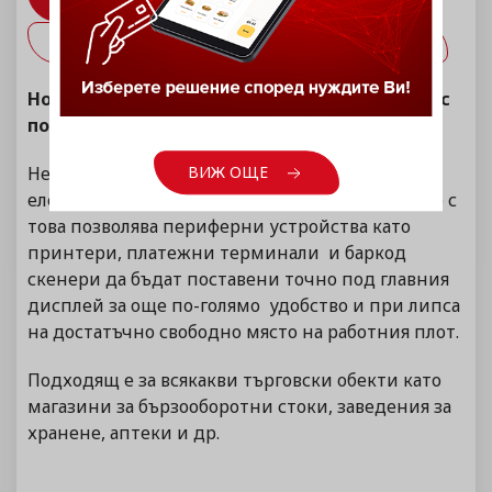
ИНФОРМАЦИЯ
ТЕХНИЧЕСКИ СПЕЦИФИКАЦИИ
ИЗТЕГЛИ
Новият POS терминал P2C N250 се предлага с
подарък Windows 11.
Неговата извита стойка дава усещане за
ВИЖ ОЩЕ
елегантност и стабилност, като същевременно с
това позволява периферни устройства като
принтери, платежни терминали и баркод
скенери да бъдат поставени точно под главния
дисплей за още по-голямо удобство и при липса
на достатъчно свободно място на работния плот.
Подходящ е за всякакви търговски обекти като
магазини за бързооборотни стоки, заведения за
хранене, аптеки и др.