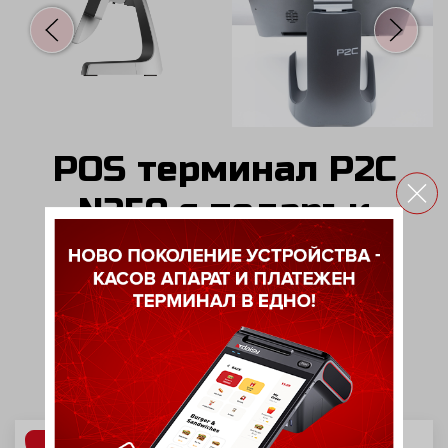
POS терминал P2C
N250 с подарък
Windows