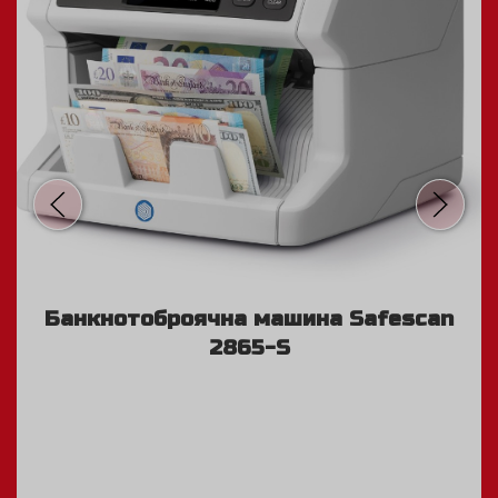
Банкнотоброячна машина Safescan
2865-S