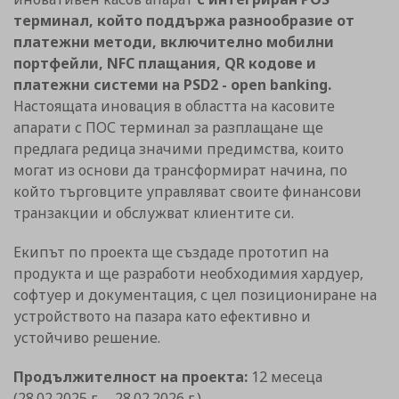
терминал, който поддържа разнообразие от
платежни методи, включително мобилни
портфейли, NFC плащания, QR кодове и
платежни системи на PSD2 - open banking.
Настоящата иновация в областта на касовите
апарати с ПОС терминал за разплащане ще
предлага редица значими предимства, които
могат из основи да трансформират начина, по
който търговците управляват своите финансови
транзакции и обслужват клиентите си.
Екипът по проекта ще създаде прототип на
продукта и ще разработи необходимия хардуер,
софтуер и документация, с цел позициониране на
устройството на пазара като ефективно и
устойчиво решение.
Продължителност на проекта:
12 месеца
(28.02.2025 г. – 28.02.2026 г.)