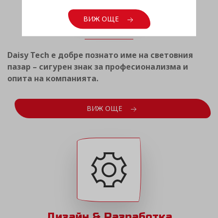
Световен опит
ВИЖ ОЩЕ
Daisy Tech е добре познато име на световния
пазар – сигурен знак за професионализма и
опита на компанията.
ВИЖ ОЩЕ
Дизайн & Разработка