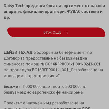
Daisy Tech предлага богат асортимент от касови
апарати, фискални принтери, ФУВАС системи и
др.
ВИЖ ОЩЕ
ДЕЙЗИ ТЕХ АД
е одобрен за бенефициент по
Договор за предоставяне на безвъзмездна
финансова помощ
№ BG16RFPR001-1.001-0243-C01
по процедура BG16RFPR001-1.001 „Разработване на
иновации в предприятията“.
Бюджет:
1 000 000 лв., от които 500 000 лв.
безвъзмездно европейско финансиране.
Проектът е насочен към разработване на
иновативен касов апарат
с интегриран POS