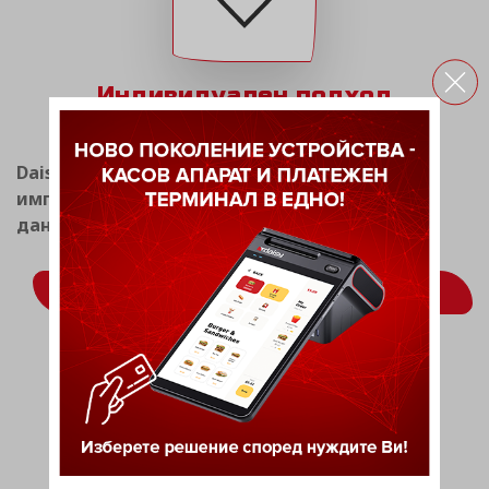
Индивидуален подход
Daisy Tech има опит в разработката и
имплементацията на системи за фискален и
данъчен мениджмънт.
ВИЖ ОЩЕ