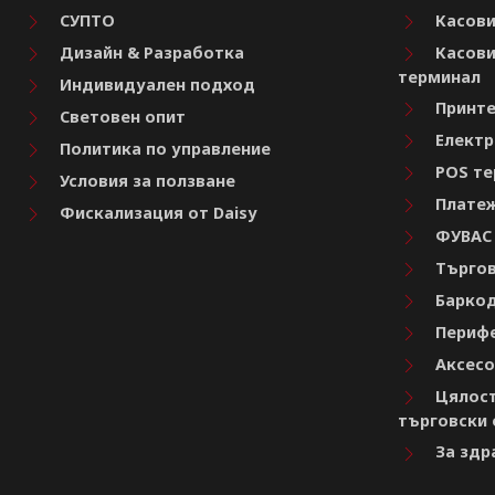
СУПТО
Касови
Дизайн & Разработка
Касови
терминал
Индивидуален подход
Принте
Световен опит
Електр
Политика по управление
POS те
Условия за ползване
Платеж
Фискализация от Daisy
ФУВАС
Търгов
Баркод
Перифе
Аксесо
Цялост
търговски 
За здр