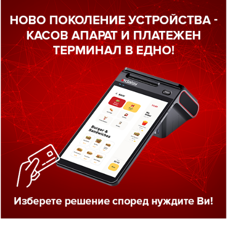
кално устройство от ново поколение - касов апарат с в
всички изисквания на Наредба Н-18.
sy SMART +
е мултифункционален касов апарат от новат
ичава се с 8-инчов дисплей и мощна литиево-йонна бат
 възможност за безконтактни плащания посредством в
ходящ е за офиси, магазини, барове, дискотеки и курие