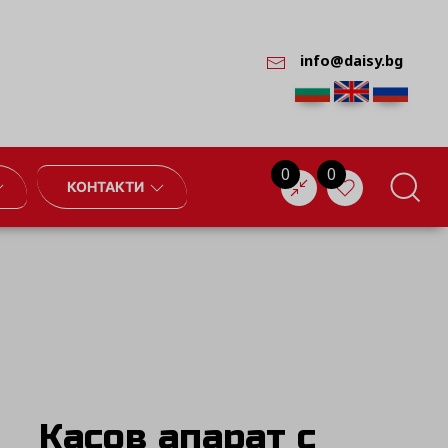
info@daisy.bg
0
0
КОНТАКТИ
Касов апарат с