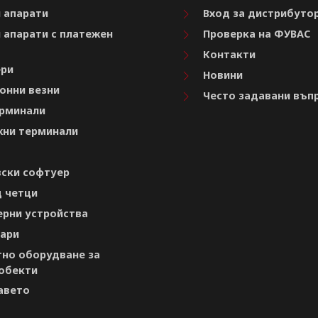
 апарати
Вход за дистрибуто
 апарати с платежен
Проверка на ФУВАС
Контакти
ри
Новини
онни везни
Често задавани въп
рминали
ни терминали
ски софтуер
 четци
рни устройства
ари
но оборудване за
обекти
авето