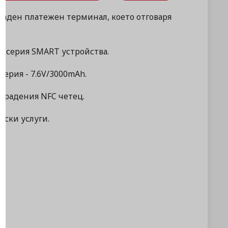
граден платежен терминал, което отговаря
а серия SMART устройства.
ерия - 7.6V/3000mAh.
градения NFC четец.
рски услуги.