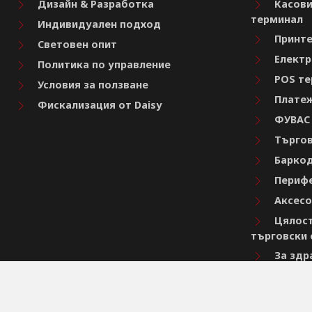
Дизайн & Разработка
Касови
терминал
Индивидуален подход
Принте
Световен опит
Електр
Политика по управление
POS те
Условия за ползване
Платеж
Фискализация от Daisy
ФУВАС
Търгов
Баркод
Перифе
Аксесо
Цялост
търговски 
За здр