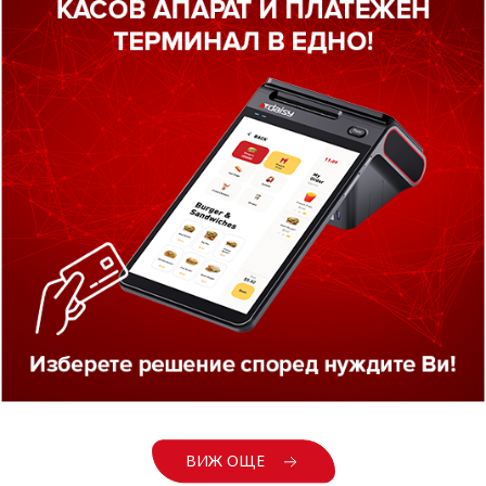
ИНФОРМАЦИЯ
ФУНКЦИОНАЛНИ ПАРАМЕТРИ
Т
жичен баркод четец
Daisy 5700
предлага бързо скан
лючително подходящ за използване в супермаркети, т
еки и др.
е да се свърже с компютър безжично или чрез кабел, 
, 8, 10.
ичава се с възможност за съхранение до 100 000 баркод
ана на мобилни устройства.
полага с вградена 2600mAh батерия, която осигурява дъ
им.
ВИЖ ОЩЕ
роустойчивият му дизайн осигурява дълъг експлоатац