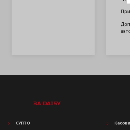
При
Доп
авт
ЗА DAISY
СУПТО
Касови