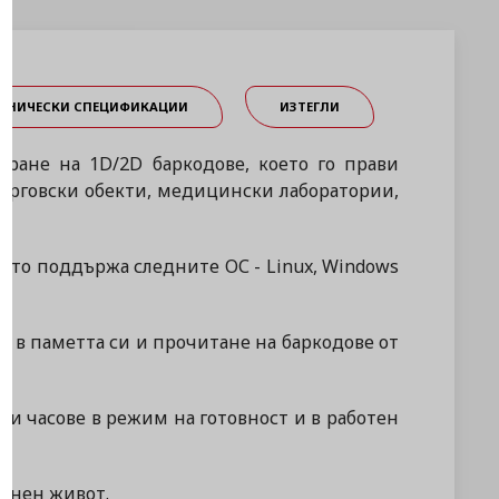
ЕХНИЧЕСКИ СПЕЦИФИКАЦИИ
ИЗТЕГЛИ
иране на 1D/2D баркодове, което го прави
ърговски обекти, медицински лаборатории,
като поддържа следните ОС - Linux, Windows
а в паметта си и прочитане на баркодове от
лги часове в режим на готовност и в работен
ионен живот.