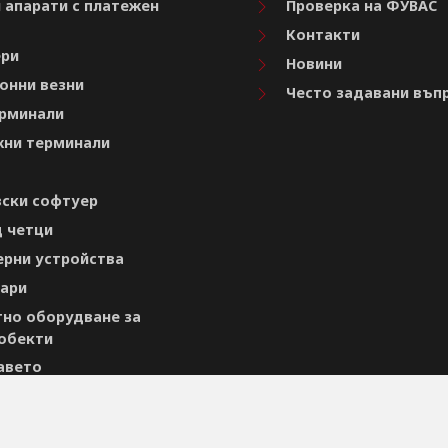
 апарати с платежен
Проверка на ФУВАС
Контакти
ри
Новини
онни везни
Често задавани въп
рминали
ни терминали
ски софтуер
 четци
рни устройства
ари
но оборудване за
обекти
авето