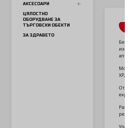
АКСЕСОАРИ
ЦЯЛОСТНО
ОБОРУДВАНЕ ЗА
ТЪРГОВСКИ ОБЕКТИ
ЗА ЗДРАВЕТО
Без
изк
апт
Мож
XP, 7
Отл
екр
Раз
реж
Уда