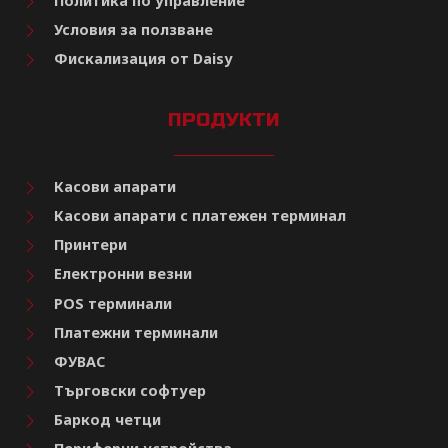
Политика по управление
Условия за ползване
Фискализация от Daisy
ПРОДУКТИ
Касови апарати
Касови апарати с платежен терминал
Принтери
Електронни везни
POS терминали
Платежни терминали
ФУВАС
Търговски софтуер
Баркод четци