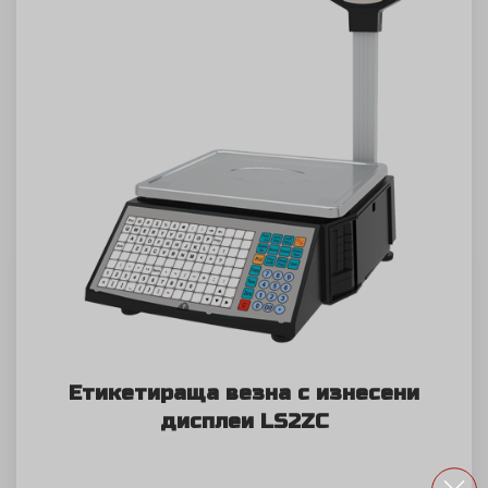
Етикетираща везна с изнесени
дисплеи LS2ZC