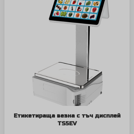
Етикетираща везна с тъч дисплей
TS5EV