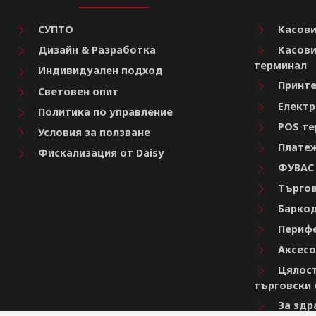
СУПТО
Касови
Дизайн & Разработка
Касови
терминал
Индивидуален подход
Принте
Световен опит
Електр
Политика по управление
POS те
Условия за ползване
Платеж
Фискализация от Daisy
ФУВАС
Търгов
Баркод
Перифе
Аксесо
Цялост
търговски 
За здр