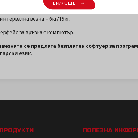
ВИЖ ОЩЕ
икулна клавиатура с 2х112 бързи бутона, допълнителна
интервална везна – 6кг/15кг.
ерфейс за връзка с компютър.
 везната се предлага безплатен софтуер за програм
гарски език.
ПРОДУКТИ
ПОЛЕЗНА ИНФО