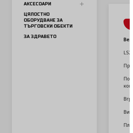
АКСЕСОАРИ
ЦЯЛОСТНО
ОБОРУДВАНЕ ЗА
ТЪРГОВСКИ ОБЕКТИ
ЗА ЗДРАВЕТО
Вез
LS2
При
Под
кои
Вгр
Вис
Пла