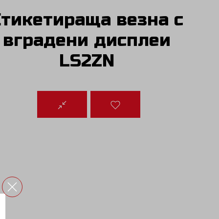
Етикетираща везна с
вградени дисплеи
LS2ZN