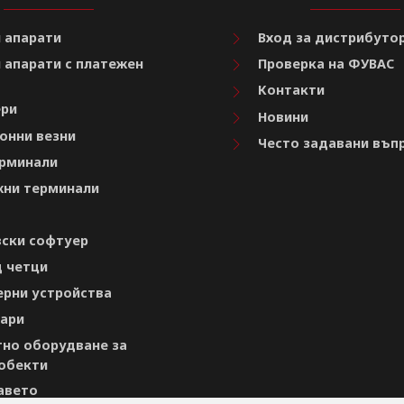
 апарати
Вход за дистрибуто
 апарати с платежен
Проверка на ФУВАС
Контакти
ри
Новини
онни везни
Често задавани въп
рминали
ни терминали
ски софтуер
 четци
рни устройства
ари
но оборудване за
обекти
авето