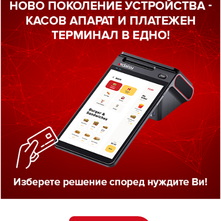
ИНФОРМАЦИЯ
ФУНКЦИОНАЛНИ ПАРАМЕТРИ
Т
ната се предлага с включена фабрична метрологичн
ZN е електронна везна от последно поколение с вград
тежава СЕ и OIML сертификати и отговаря на световните
ходящо решение за супермаркети, хранителни магазини
то търсят надеждно и доказано решение. Изключително 
адени клиентски и операторски LCD дисплеи.
окочувствителна тъч клавиатура и изключително издр
стмасов корпус и тава от неръждаема стомана.