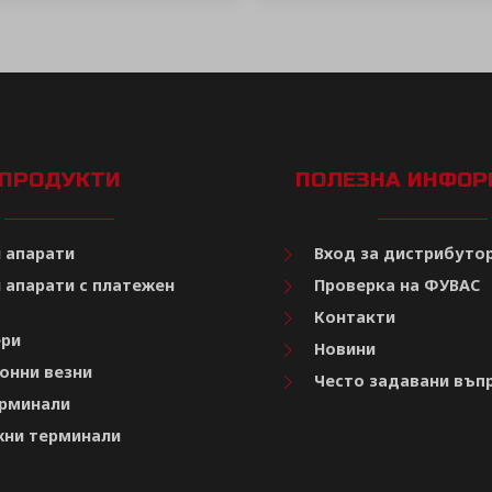
ПРОДУКТИ
ПОЛЕЗНА ИНФО
 апарати
Вход за дистрибуто
 апарати с платежен
Проверка на ФУВАС
Контакти
ри
Новини
онни везни
Често задавани въп
рминали
ни терминали