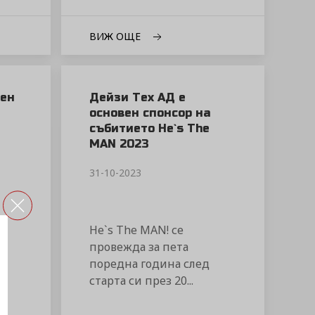
ВИЖ ОЩЕ
ен
Дейзи Тех АД е
основен спонсор на
събитието He`s The
MAN 2023
31-10-2023
He`s The MAN! се
провежда за пета
поредна година след
старта си през 20...