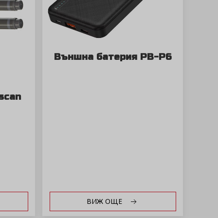
Външна батерия PB-P6
scan
ВИЖ ОЩЕ