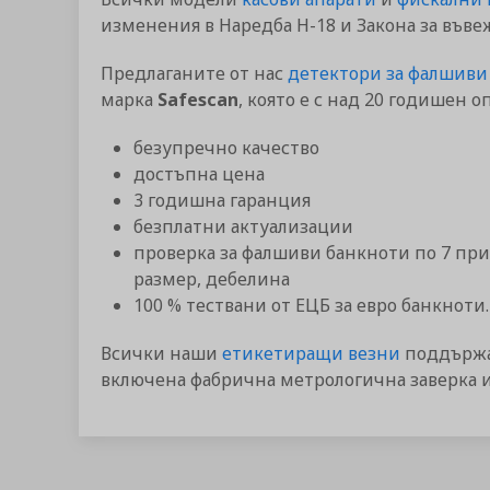
изменения в Наредба Н-18 и Закона за въве
Предлаганите от нас
детектори за фалшиви
марка
Safescan
, която е с над 20 годишен о
безупречно качество
достъпна цена
3 годишна гаранция
безплатни актуализации
проверка за фалшиви банкноти по 7 при
размер, дебелина
100 % тествани от ЕЦБ за евро банкноти.
Всички наши
етикетиращи везни
поддържат
включена фабрична метрологична заверка и 