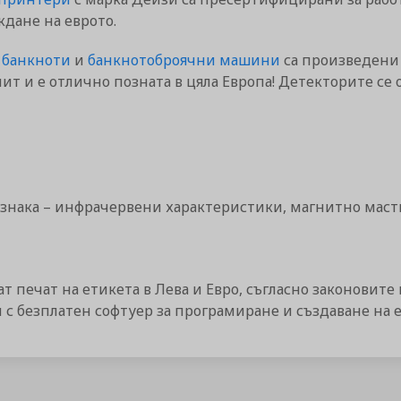
ждане на еврото.
 банкноти
и
банкнотоброячни машини
са произведени 
пит и е отлично позната в цяла Европа! Детекторите се о
знака – инфрачервени характеристики, магнитно мастил
 печат на етикета в Лева и Евро, съгласно законовите 
с безплатен софтуер за програмиране и създаване на 