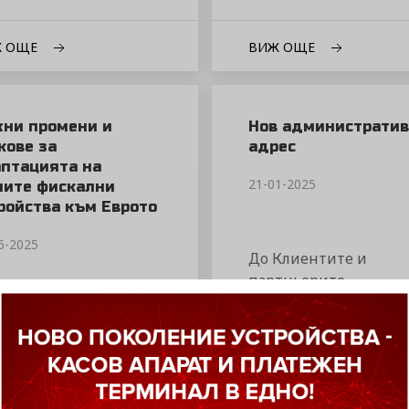
Ж ОЩЕ
ВИЖ ОЩЕ
ни промени и
Нов административ
кове за
адрес
птацията на
21-01-2025
ите фискални
ройства към Еврото
6-2025
До Клиентите и
партньорите ...
гария получи зелена
тлина по пътя към
зоната. ...