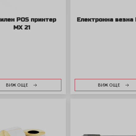
илен POS принтер
Електронна везна
MX 21
ВИЖ ОЩЕ
ВИЖ ОЩЕ