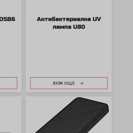
 DSB6
Антибактериална UV
лампа U80
ВИЖ ОЩЕ