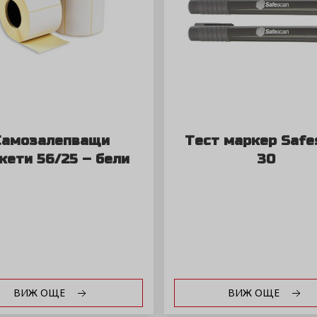
Самозалепващи
Тест маркер Safe
кети 56/25 – бели
30
ВИЖ ОЩЕ
ВИЖ ОЩЕ