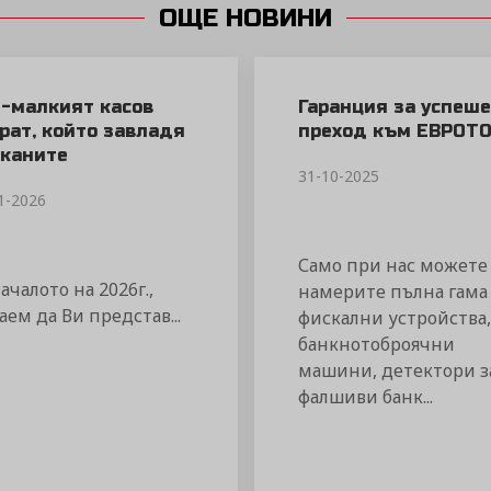
ОЩЕ НОВИНИ
-малкият касов
Гаранция за успеш
рат, който завладя
преход към ЕВРОТ
каните
31-10-2025
1-2026
Само при нас можете
ачалото на 2026г.,
намерите пълна гама
аем да Ви представ...
фискални устройства,
банкнотоброячни
машини, детектори з
фалшиви банк...