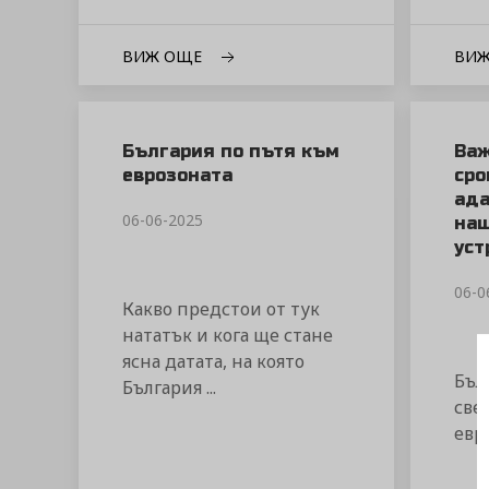
ВИЖ ОЩЕ
ВИ
България по пътя към
Важ
еврозоната
сро
ада
06-06-2025
наш
уст
06-0
Какво предстои от тук
нататък и кога ще стане
ясна датата, на която
Бъл
България ...
све
евро