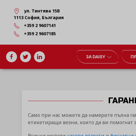
ул. Тинтява 15В
1113 София, България
+359 2 9607141
+359 2 9607185
ЗА DAISY
П
ГАРАН
Само при нас можете да намерите пълна га
етикетиращи везни, които да ви помогнат 
Всички модели
касови апарати
и
фискални