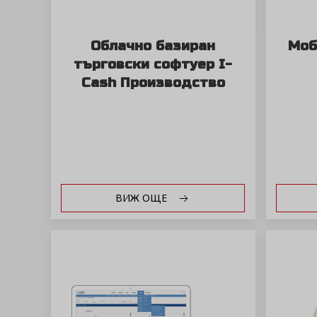
Облачно базиран
Моб
търговски софтуер I-
Cash Производство
ВИЖ ОЩЕ