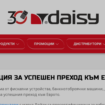
РОДУКТИ
ПРОМОЦИИ
ДИСТРИБУТОРИ
ЦИЯ ЗА УСПЕШЕН ПРЕХОД КЪМ 
ма от фискални устройства, банкнотоброячни машини,
за успешния преход към Еврото.
 принтери
с марка Дейзи са пресертифицирани за работ