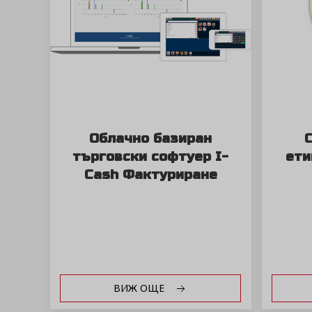
Облачно базиран
търговски софтуер I-
ети
Cash Фактуриране
ВИЖ ОЩЕ