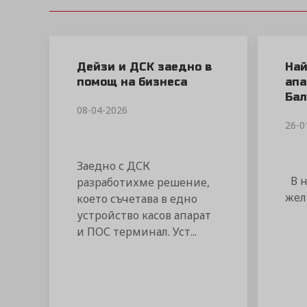
Дейзи и ДСК заедно в
Най
помощ на бизнеса
апа
Бал
08-04-2026
26-0
Заедно с ДСК
В н
разработихме решение,
жел
което съчетава в едно
устройство касов апарат
и ПОС терминал. Уст...