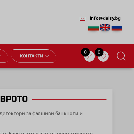
info@daisy.bg
0
0
КОНТАКТИ
ЕВРОТО
 детектори за фалшиви банкноти и
а с Евро и отговарят на нормативните