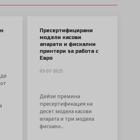
ен
Пресертифицирани
О
модели касови
апарати и фискални
принтери за работа с
Евро
03-07-2025
 да
 от
Дейзи премина
пресертификация на
а
десет модела касови
апарата и три модела
фискалн...