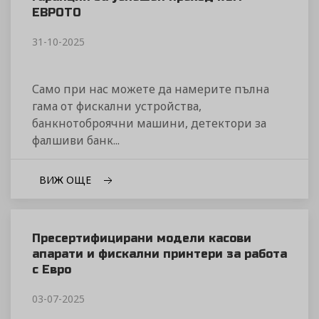
ЕВРОТО
31-10-2025
Само при нас можете да намерите пълна
гама от фискални устройства,
банкнотоброячни машини, детектори за
фалшиви банк...
ВИЖ ОЩЕ
Пресертифицирани модели касови
апарати и фискални принтери за работа
с Евро
03-07-2025