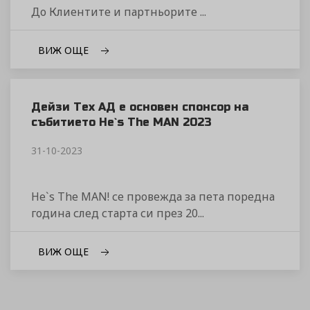
До Клиентите и партньорите ...
ВИЖ ОЩЕ
Дейзи Тех АД е основен спонсор на
събитието He`s The MAN 2023
31-10-2023
He`s The MAN! се провежда за пета поредна
година след старта си през 20...
ВИЖ ОЩЕ