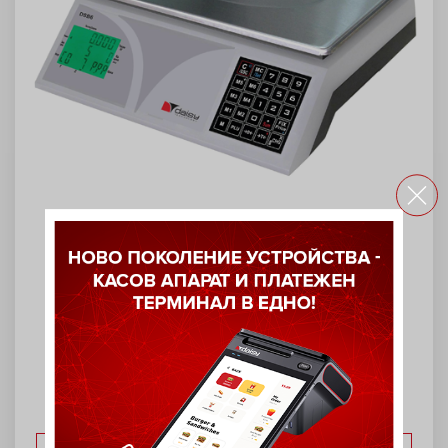
Електронна везна DSB15