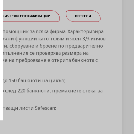
ЕХНИЧЕСКИ СПЕЦИФИКАЦИИ
ИЗТЕГЛИ
 помощник за всяка фирма. Характеризира
тични функции като: голям и ясен 3,9-инчов
оти, сборуване и броене по предварително
 допълнение се проверява размера на
еме на преброяване е открита банкнота с
 до 150 банкноти на цикъл;
 след 220 банкноти, премахнете стека, за
тващи листи Safescan;