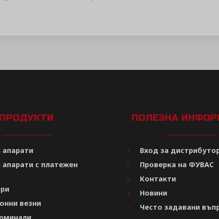
ПРОДУКТИ
ПОЛЕЗНА ИНФО
 апарати
Вход за дистрибуто
 апарати с платежен
Проверка на ФУВАС
Контакти
ри
Новини
онни везни
Често задавани въп
рминали