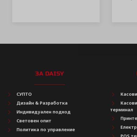
ЗА DAISY
СУПТО
Касови
Дизайн & Разработка
Касови
терминал
Индивидуален подход
Принте
Световен опит
Електр
Политика по управление
POS те