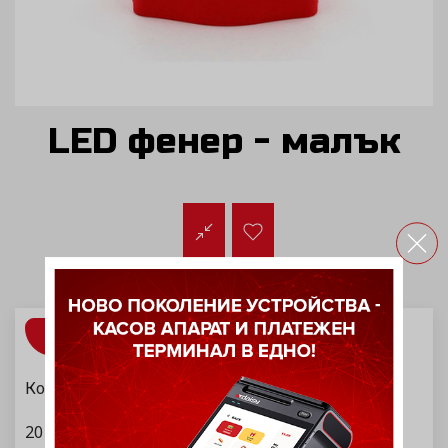
LED фенер - малък
ИНФОРМАЦИЯ
Компактен LED фенер
20 + 3 много ярка LED светлина