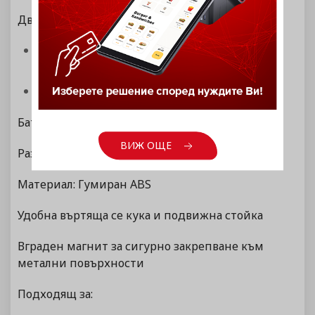
Два режима на работа:
20 светодиода за работна светлина - 210
лумена
3 светодиода за LED фенера - 80 лумена
Батерия: 3 ААА батерии
ВИЖ ОЩЕ
Размери: 95 х 70 х 15 мм
Материал: Гумиран ABS
Удобна въртяща се кука и подвижна стойка
Вграден магнит за сигурно закрепване към
метални повърхности
Подходящ за: