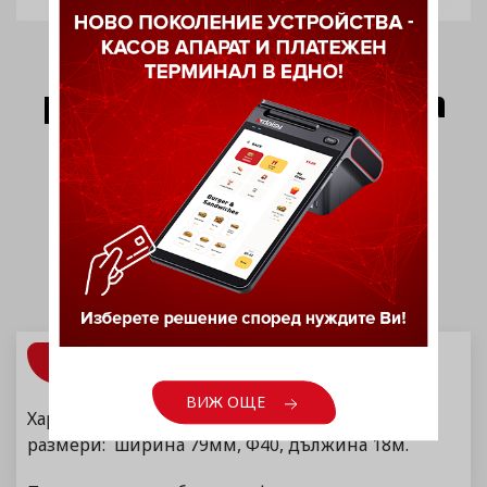
Хартиена термо
ролка (Ф40, ширина
79мм)
ИНФОРМАЦИЯ
ВИЖ ОЩЕ
Хартиена ролка еднопластова с
размери: ширина 79мм, Ф40, дължина 18м.