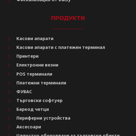
ПРОДУКТИ
Касови апарати
Касови апарати с платежен терминал
Принтери
Електронни везни
POS терминали
Платежни терминали
ФУВАС
Търговски софтуер
Баркод четци
Периферни устройства
Аксесоари
Цялостно оборудване за търговски обекти