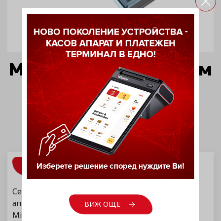
Метален сейф - голям
ИНФОРМАЦИЯ
Сейфът има възможност за връзка с касови
апарати DAISY модел Perfect M, Compact M 02 и
ВИЖ ОЩЕ
Micro C.