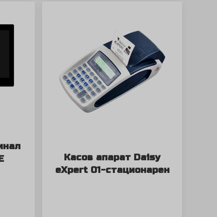
инал
Касов апарат Daisy
E
eXpert 01-стационарен