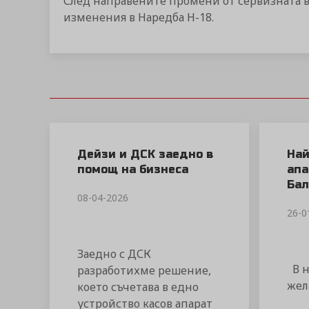
След направените промени от сервизната в
изменения в Наредба Н-18.
Дейзи и ДСК заедно в
Най
помощ на бизнеса
апа
Бал
08-04-2026
26-0
Заедно с ДСК
В н
разработихме решение,
жел
което съчетава в едно
устройство касов апарат