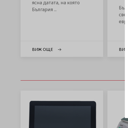
ясна датата, на която
Бъл
България ...
све
евро
ВИЖ ОЩЕ
ВИ