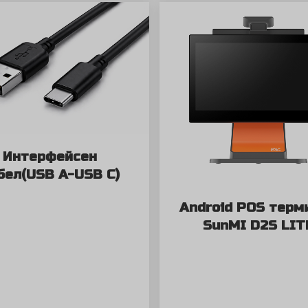
Интерфейсен
бел(USB A-USB C)
Android POS терм
SunMI D2S LIT