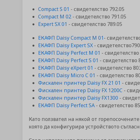
Compact S 01
- свидетелство 792.05
Compact M 02
- свидетелство 791.05
Expert SX 01
- свидетелство 789.05
ЕКАФП Daisy Compact М 01
- свидетелство
ЕКАФП Daisy Expert SX
- свидетелство790
ЕКАФП Daisy Perfect M 01
- свидетелство 
ЕКАФП Daisy Perfect S 01
- свидетелство 
ЕКАФП Daisy eXpert 01
- свидетелство 80
ЕКАФП Daisy Micro C 01
- свидетелство 80
Фискален принтер Daisy FX 21 01
- свиде
Фискален принтер Daisy FX 1200C
- свид
Фискален принтер Daisy FX1300
- свидет
ЕКАФП Daisy Perfect SA
- свидетелство 85
Като ползвател на някой от горепосочените
която да конфигурира устройството съгласн