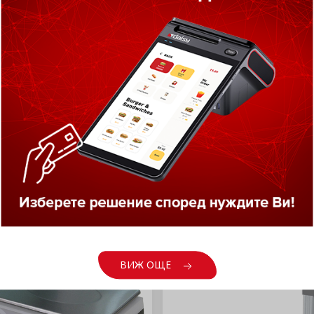
гария получи зелена
тлина по пътя към
зоната. ...
Ж ОЩЕ
ВИЖ ОЩЕ
ПРОДУКТИ НА ФОКУС
ВИЖ ОЩЕ