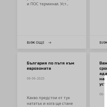
и ПОС терминал. Уст...
ВИЖ ОЩЕ
ВИ
България по пътя към
Важ
еврозоната
сро
ада
06-06-2025
наш
уст
06-0
Какво предстои от тук
нататък и кога ще стане