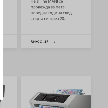
He`s The MAN! се
провежда за пета
поредна година след
старта си през 20...
ВИЖ ОЩЕ