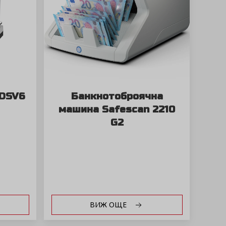
 DSV6
Банкнотоброячна
машина Safescan 2210
G2
ВИЖ ОЩЕ