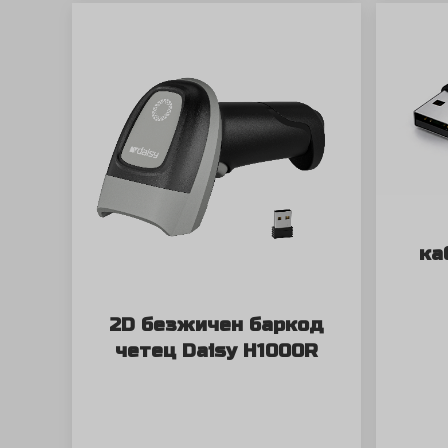
ка
2D безжичен баркод
четец Daisy H1000R