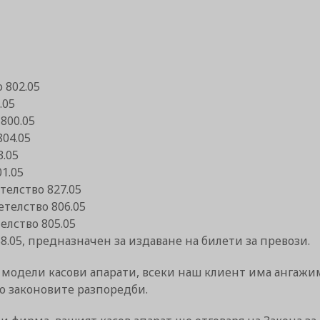
 802.05
.05
800.05
804.05
3.05
1.05
телство 827.05
етелство 806.05
елство 805.05
8.05, предназначен за издаване на билети за превози.
 модели касови апарати, всеки наш клиент има ангажим
о законовите разпоредби.