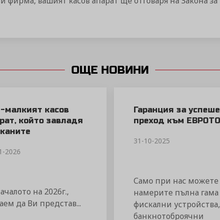
и фирма, вашият касов апарат ще отговаря на Закона з
ОЩЕ НОВИНИ
-малкият касов
Гаранция за успеш
рат, който завладя
преход към ЕВРОТ
каните
31-10-2025
1-2026
Само при нас можете
ачалото на 2026г.,
намерите пълна гама
аем да Ви представ...
фискални устройства,
банкнотоброячни