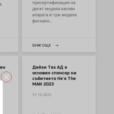
пресертификация на
а
десет модела касови
апарата и три модела
фискалн...
ВИЖ ОЩЕ
ен
Дейзи Тех АД е
основен спонсор на
събитието He`s The
MAN 2023
31-10-2023