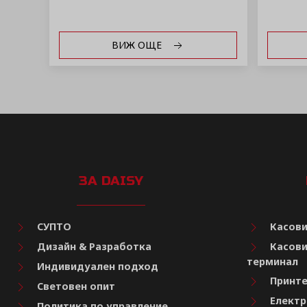
ВИЖ ОЩЕ
ЗА DAISY
СУПТО
Касови
Дизайн & Разработка
Касови
терминал
Индивидуален подход
Принте
Световен опит
Електр
Политика по управление