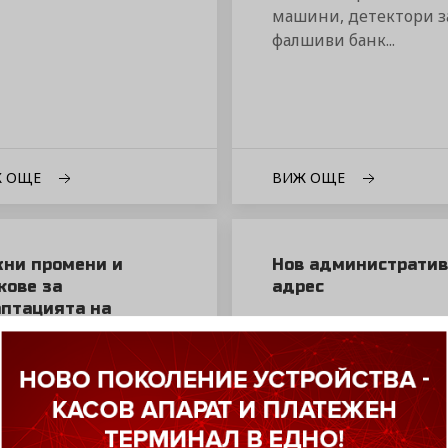
машини, детектори з
фалшиви банк...
Ж ОЩЕ
ВИЖ ОЩЕ
ни промени и
Нов административ
кове за
адрес
птацията на
21-01-2025
ите фискални
ройства към Еврото
6-2025
До Клиентите и
партньорите ...