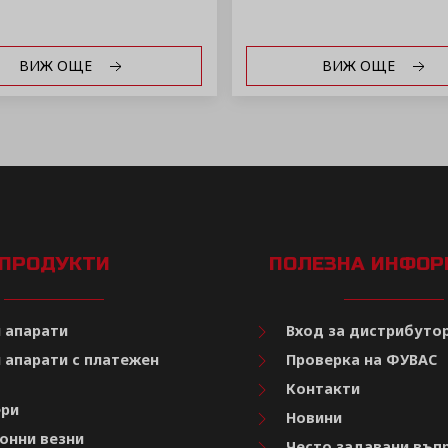
ВИЖ ОЩЕ
ВИЖ ОЩЕ
ПРОДУКТИ
ПОЛЕЗНА ИНФО
 апарати
Вход за дистрибуто
 апарати с платежен
Проверка на ФУВАС
Контакти
ри
Новини
онни везни
Често задавани въп