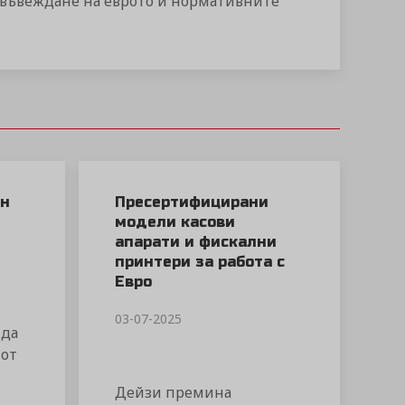
а въвеждане на еврото и нормативните
ен
Пресертифицирани
О
модели касови
апарати и фискални
принтери за работа с
Евро
03-07-2025
 да
 от
Дейзи премина