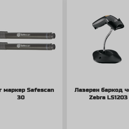
т маркер Safescan
Лазерен баркод ч
30
Zebra LS1203