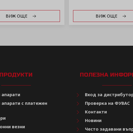
ВИЖ ОЩЕ
ВИЖ ОЩЕ
ПРОДУКТИ
ПОЛЕЗНА ИНФО
 апарати
Вход за дистрибуто
 апарати с платежен
Проверка на ФУВАС
Контакти
ри
Новини
онни везни
Често задавани въп