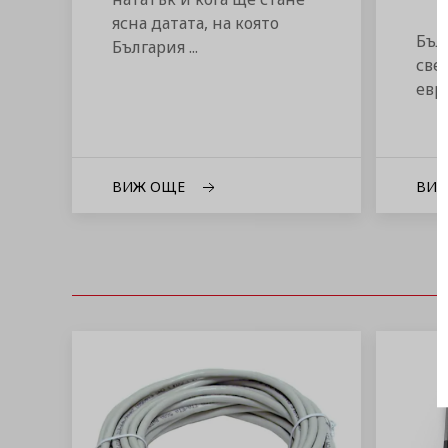
ясна датата, на която
Бъл
България ...
све
евро
ВИЖ ОЩЕ
ВИ