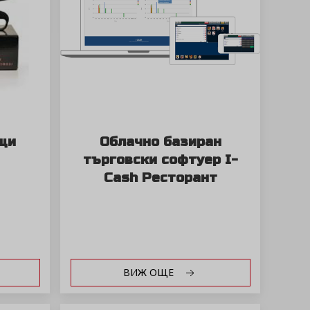
щи
Облачно базиран
търговски софтуер I-
Cash Ресторант
ВИЖ ОЩЕ