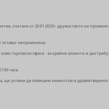
звитие, считано от 20.01.2025г. дружеството ни промен
т остават непроменени.
нови търговски офиса - за крайни клиенти и дистрибут
7:00 часа.
ъпка, ще успеем да повишим клиентската удовлетворен