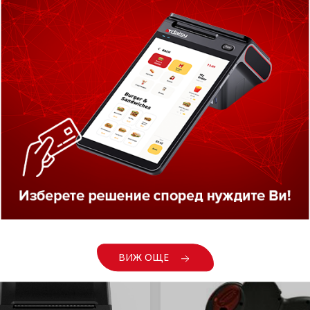
гария получи зелена
тлина по пътя към
зоната. ...
Ж ОЩЕ
ВИЖ ОЩЕ
ПРОДУКТИ НА ФОКУС
ВИЖ ОЩЕ