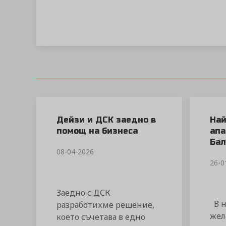
Дейзи и ДСК заедно в
Най
помощ на бизнеса
апа
Бал
08-04-2026
26-0
Заедно с ДСК
В н
разработихме решение,
жел
което съчетава в едно