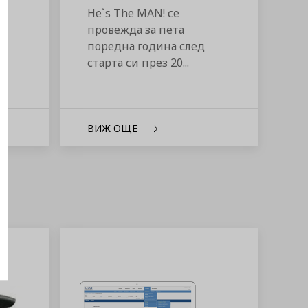
He`s The MAN! се
провежда за пета
поредна година след
старта си през 20...
ВИЖ ОЩЕ