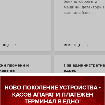
банкнотоброячни
машини, детектори з
фалшиви банк...
Ж ОЩЕ
ВИЖ ОЩЕ
ни промени и
Нов административ
кове за
адрес
птацията на
21-01-2025
ите фискални
ройства към Еврото
6-2025
До Клиентите и
партньорите ...