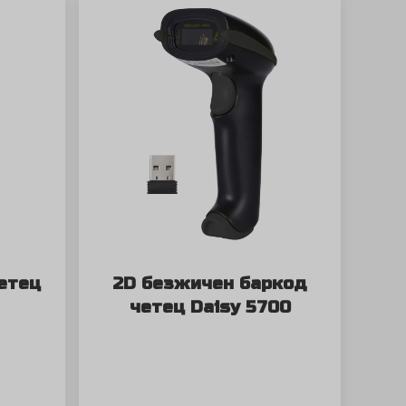
етец
2D безжичен баркод
четец Daisy 5700