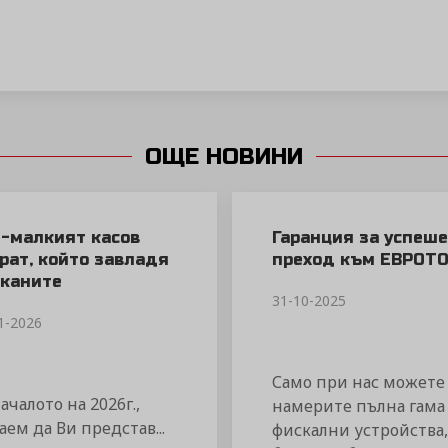
ОЩЕ НОВИНИ
-малкият касов
Гаранция за успеш
рат, който завладя
преход към ЕВРОТ
каните
31-10-2025
1-2026
Само при нас можете
ачалото на 2026г.,
намерите пълна гама
аем да Ви представ...
фискални устройства,