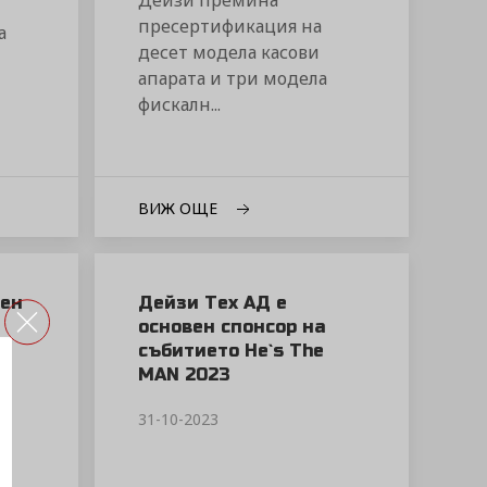
Дейзи премина
пресертификация на
а
десет модела касови
апарата и три модела
фискалн...
ВИЖ ОЩЕ
ен
Дейзи Тех АД е
основен спонсор на
събитието He`s The
MAN 2023
31-10-2023