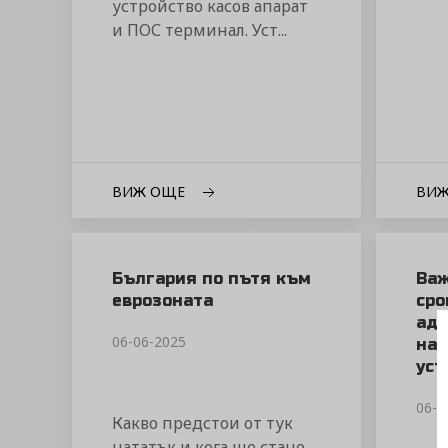
устройство касов апарат
и ПОС терминал. Уст...
ВИЖ ОЩЕ
ВИ
България по пътя към
Важ
еврозоната
сро
ада
06-06-2025
наш
уст
06-0
Какво предстои от тук
нататък и кога ще стане