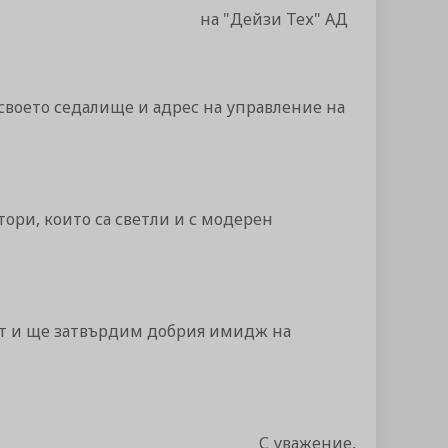
на "Дейзи Тех" АД
я своето седалище и адрес на управление на
ори, които са светли и с модерен
ост и ще затвърдим добрия имидж на
С уважение,