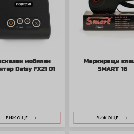
скален мобилен
Маркиращи кле
нтер Daisy FX21 01
SMART 16
ВИЖ ОЩЕ
ВИЖ ОЩЕ