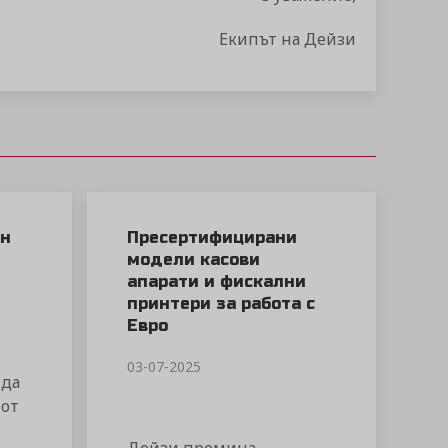
Екипът на Дейзи
ен
Пресертифицирани
О
модели касови
апарати и фискални
принтери за работа с
Евро
03-07-2025
 да
 от