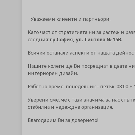
Уважаеми клиенти и партньори,
Като част от стратегията ни за растеж и ра
следния:
гр.София, ул. Тинтява № 15В.
Всички останали аспекти от нашата дейнос
Нашите колеги ще Ви посрещнат в двата ни 
интериорен дизайн.
Работно време: понеделник - петък: 08:00 ÷ 1
Уверени сме, че с тази значима за нас ст
стабилна и надеждна организация.
Благодарим Ви за доверието!