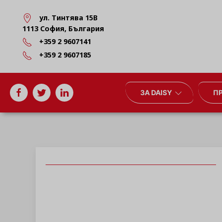
ул. Тинтява 15В
1113 София, България
+359 2 9607141
+359 2 9607185
ЗА DAISY
П