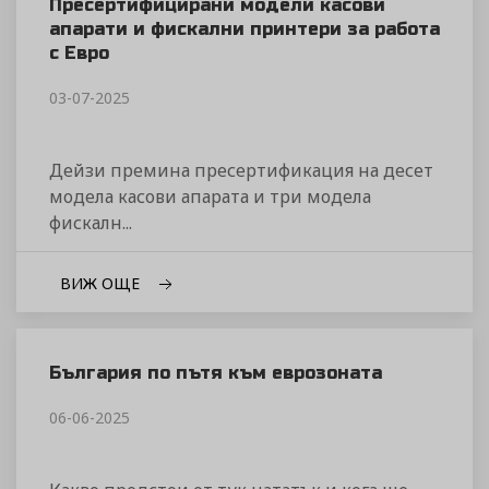
Пресертифицирани модели касови
апарати и фискални принтери за работа
с Евро
03-07-2025
Дейзи премина пресертификация на десет
модела касови апарата и три модела
фискалн...
ВИЖ ОЩЕ
България по пътя към еврозоната
06-06-2025