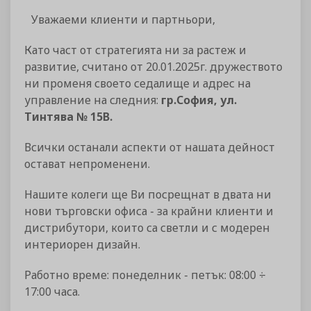
Уважаеми клиенти и партньори,
Като част от стратегията ни за растеж и
развитие, считано от 20.01.2025г. дружеството
ни променя своето седалище и адрес на
управление на следния:
гр.София, ул.
Тинтява № 15В.
Всички останали аспекти от нашата дейност
остават непроменени.
Нашите колеги ще Ви посрещнат в двата ни
нови търговски офиса - за крайни клиенти и
дистрибутори, които са светли и с модерен
интериорен дизайн.
Работно време: понеделник - петък: 08:00 ÷
17:00 часа.