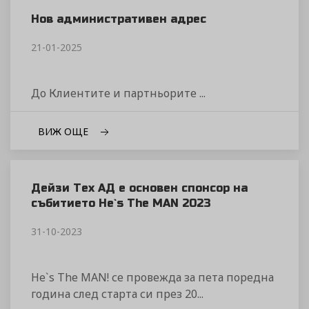
Нов административен адрес
21-01-2025
До Клиентите и партньорите ...
ВИЖ ОЩЕ
Дейзи Тех АД е основен спонсор на
събитието He`s The MAN 2023
31-10-2023
He`s The MAN! се провежда за пета поредна
година след старта си през 20...