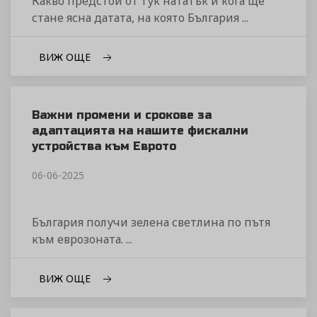
Какво предстои от тук нататък и кога ще
стане ясна датата, на която България ...
ВИЖ ОЩЕ
Важни промени и срокове за
адаптацията на нашите фискални
устройства към Еврото
06-06-2025
България получи зелена светлина по пътя
към еврозоната. ...
ВИЖ ОЩЕ