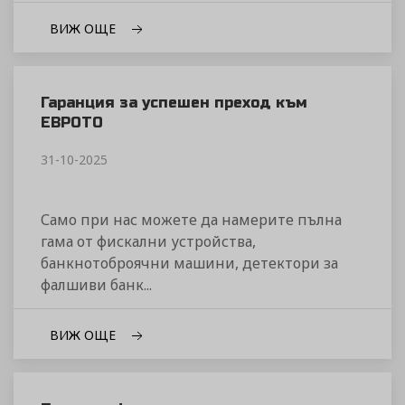
ВИЖ ОЩЕ
Гаранция за успешен преход към
ЕВРОТО
31-10-2025
Само при нас можете да намерите пълна
гама от фискални устройства,
банкнотоброячни машини, детектори за
фалшиви банк...
ВИЖ ОЩЕ