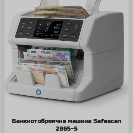
Банкнотоброячна машина Safescan
2865-S