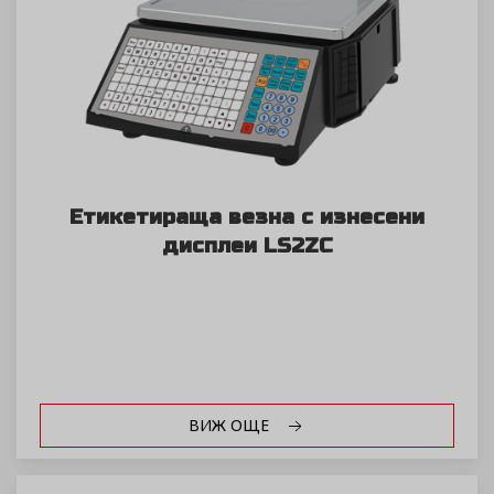
Етикетираща везна с изнесени
дисплеи LS2ZC
ВИЖ ОЩЕ