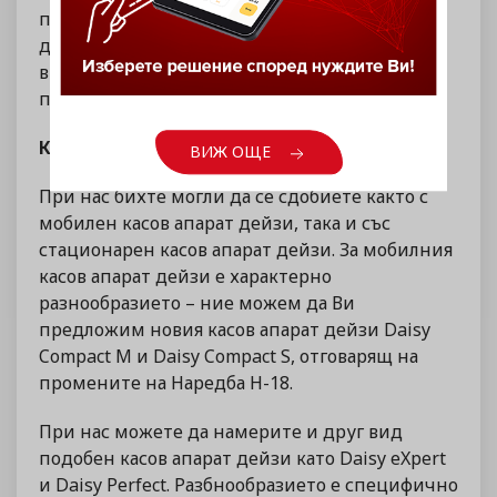
предлаганите от нас продукти – тук можете
да видите огромното разнообразие от
видовете касов апарат дейзи, които Ви
предлагаме.
Касов апарат Дейзи – Daisy Perfect M 01
ВИЖ ОЩЕ
При нас бихте могли да се сдобиете както с
мобилен касов апарат дейзи, така и със
стационарен касов апарат дейзи. За мобилния
касов апарат дейзи е характерно
разнообразието – ние можем да Ви
предложим новия касов апарат дейзи Daisy
Compact M и Daisy Compact S, отговарящ на
промените на Наредба Н-18.
При нас можете да намерите и друг вид
подобен касов апарат дейзи като Daisy eXpert
и Daisy Perfect. Разбнообразието е специфично