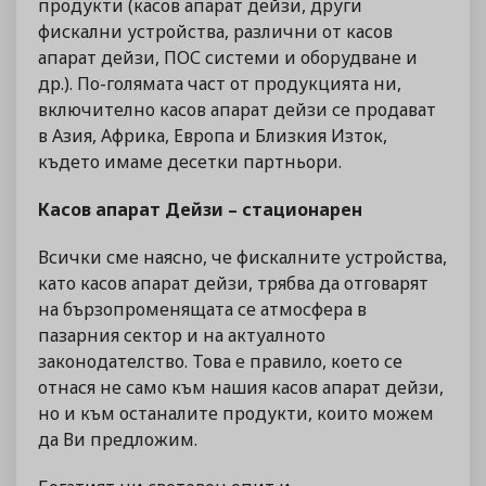
продукти (касов апарат дейзи, други
фискални устройства, различни от касов
апарат дейзи, ПОС системи и оборудване и
др.). По-голямата част от продукцията ни,
включително касов апарат дейзи се продават
в Азия, Африка, Европа и Близкия Изток,
където имаме десетки партньори.
Касов апарат Дейзи – стационарен
Всички сме наясно, че фискалните устройства,
като касов апарат дейзи, трябва да отговарят
на бързопроменящата се атмосфера в
пазарния сектор и на актуалното
законодателство. Това е правило, което се
отнася не само към нашия касов апарат дейзи,
но и към останалите продукти, които можем
да Ви предложим.