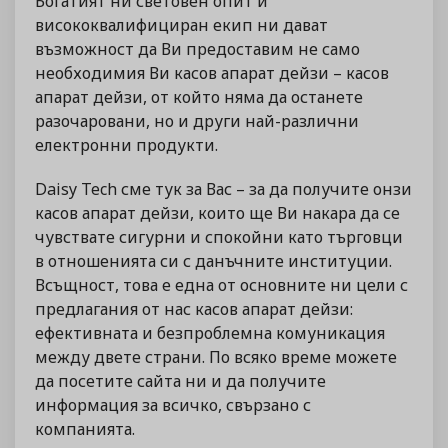
Богатият ни световен опит и
висококвалифициран екип ни дават
възможност да Ви предоставим не само
необходимия Ви касов апарат дейзи – касов
апарат дейзи, от който няма да останете
разочаровани, но и други най-различни
електронни продукти.
Daisy Tech сме тук за Вас – за да получите онзи
касов апарат дейзи, които ще Ви накара да се
чувствате сигурни и спокойни като търговци
в отношенията си с данъчните институции.
Всъщност, това е една от основните ни цели с
предлагания от нас касов апарат дейзи:
ефективната и безпроблемна комуникация
между двете страни. По всяко време можете
да посетите сайта ни и да получите
информация за всичко, свързано с
компанията.