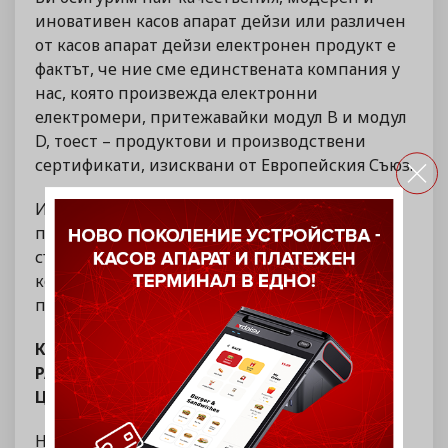
иновативен касов апарат дейзи или различен
от касов апарат дейзи електронен продукт е
фактът, че ние сме единствената компания у
нас, която произвежда електронни
електромери, притежавайки модул B и модул
D, тоест – продуктови и производствени
сертификати, изисквани от Европейския Съюз.
Избирайки Daisy Tech, Вие избирате най-
подходящия за Вас касов апарат дейзи,
съобразен с нормативната уредба и
конкретните Ви изисквания, желания и
предпочитания.
КАСОВ АПАРАТ ДЕЙЗИ – ОГРОМНО
РАЗНООБРАЗИЕ ОТ ПРОДУКТИ НА ДОБРИ
ЦЕНИ, ДИСТРИБУТОРИ И ПРОМОЦИИ
На сайта ни можете да се запознаете с