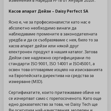
изменения в Наредба Н-18 от Януари 2020г.
Касов апарат Дейзи – Daisy Perfect SA
Ясно е, че за професионалисти като нас е
абсолютно необходимо винаги да
наблюдаваме промените в законодателната
уредба и да се съобразяваме с нея, било то за
касов апарат дейзи или някой друг
електронен продукт в нашия каталог. Затова
Дейзи сме надлежно сертифицирани по
стандарти ISO 9001, ISO 14001 и ISO45001, а
освен това отговаряме изцяло на изискванията
на Европейската директива на средства за
измерване (MID).
Сертификатите, които притежаваме обаче не
се изчерпват само с горепосоченото. Като още
едно доказателство за това, че Daisy Tech ще
Ви осигурим най-качествения, модерен и