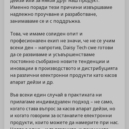
дейзи или за някой друг наш продукт.
Именно поради тези причини извършваме
надлежно проучване и разработване,
занимаваме се и с поддръжка.
Това, че имаме солиден опит и
професионален екип не значи, че не се учим
всеки ден – напротив, Daisy Tech сме готови
да се развиваме и усъвършенстваме
постоянно съобразно новите тенденции и
иновации в производството и дистрибуцията
на различни електронни продукти като касов
апарат дейзи и др.
Във всеки един случай в практиката ни
прилагаме индивидуален подход – не само,
когато става въпрос за касов апарат дейзи, но
и когато говорим за останалите електронни
продукти, които можете да намерите при нас.