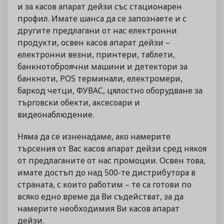
и за касов апарат дейзи със стационарен
профил. Имате шанса да се запознаете и с
другите предлагани от нас електронни
продукти, освен касов апарат дейзи –
електронни везни, принтери, таблети,
банкнотоброячни машини и детектори за
банкноти, POS терминали, електромери,
баркод четци, ФУВАС, цялостно оборудване за
търговски обекти, аксесоари и
видеонаблюдение.
Няма да се изненадаме, ако намерите
търсения от Вас касов апарат дейзи сред някоя
от предлаганите от нас промоции. Освен това,
имате достъп до над 500-те дистрибутора в
страната, с които работим – те са готови по
всяко едно време да Ви съдействат, за да
намерите необходимия Ви касов апарат
дейзи.