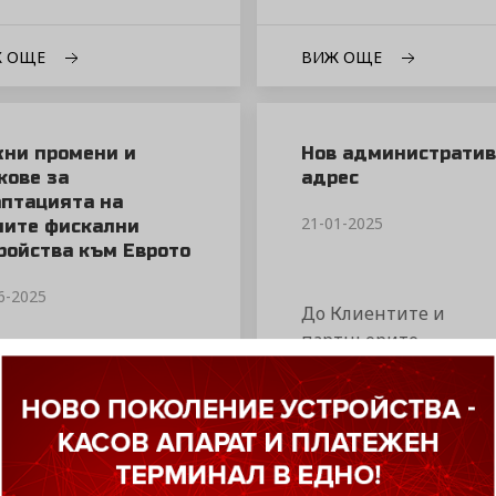
Ж ОЩЕ
ВИЖ ОЩЕ
ни промени и
Нов административ
кове за
адрес
птацията на
21-01-2025
ите фискални
ройства към Еврото
6-2025
До Клиентите и
партньорите ...
гария получи зелена
тлина по пътя към
зоната. ...