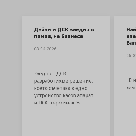
Дейзи и ДСК заедно в
Най
помощ на бизнеса
апа
Бал
08-04-2026
26-0
Заедно с ДСК
В н
разработихме решение,
жел
което съчетава в едно
устройство касов апарат
и ПОС терминал. Уст...