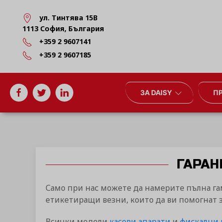
ул. Тинтява 15В
1113 София, България
+359 2 9607141
+359 2 9607185
ЗА DAISY
П
ГАРАН
Само при нас можете да намерите пълна га
етикетиращи везни, които да ви помогнат 
Всички модели
касови апарати
и
фискални