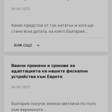
06-06-2025
Какво предстои от тук нататък и кога ще
стане ясна датата, на която България ...
ВИЖ ОЩЕ
Важни промени и срокове за
адаптацията на нашите фискални
устройства към Еврото
06-06-2025
България получи зелена светлина по пътя
към еврозоната. ...