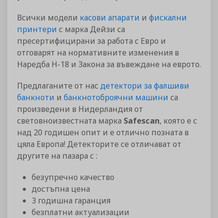
Всички модели
касови апарати
и
фискални
принтери
с марка Дейзи са
пресертифицирани за работа с Евро и
отговарят на нормативните изменения в
Наредба Н-18 и Закона за въвеждане на еврото.
Предлаганите от нас
детектори за фалшиви
банкноти
и
банкнотоброячни машини
са
произведени в Нидерландия от
световноизвестната марка
Safescan
, която е с
над 20 годишен опит и е отлично позната в
цяла Европа! Детекторите се отличават от
другите на пазара с :
безупречно качество
достъпна цена
3 годишна гаранция
безплатни актуализации