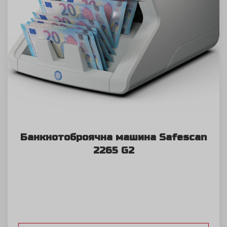
Банкнотоброячна машина Safescan
2265 G2