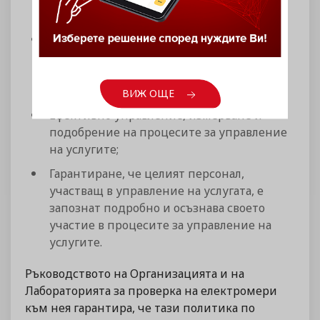
постоянно;
Увеличаване на възможностите за
продажби, чрез постигане на
съответствие с ISO/IEC 20000- 1:2018, като
бизнес изискване;
ВИЖ ОЩЕ
Ефективно управление, измерване и
подобрение на процесите за управление
на услугите;
Гарантиране, че целият персонал,
участващ в управление на услугата, е
запознат подробно и осъзнава своето
участие в процесите за управление на
услугите.
Ръководството на Организацията и на
Лабораторията за проверка на електромери
към нея гарантира, че тази политика по