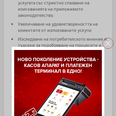
услугата със стриктно спазване на
изискванията на приложимото
законодателство;
Увеличаване на удовлетвореността на
клиентите от използваните услуги;
Изследване на потребителското мнение и
търсене за подобряване на процесите и
подобряване на крайните услуги;
Предоставяне от Организацията на
отличаващи се и по-добри от тези на
конкурентните компании услуги;
Работа с доказани в областта
поддоставчици;
Предоставяне на съответстващи услуги в
конкурентна среда, с непрекъснат
стремеж услугите и Системата за
управление на услугите да се подобряват