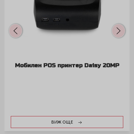
Електронна везна DSB6
ВИЖ ОЩЕ