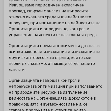
Извършваме периодичен екологичен
преглед, свързан с анализ на въпросите,
относно околната среда и въздействието
върху нея, при изпълнение на дейностите на
Организацията и определяне, контрол и
управление на аспектите на околната среда.
Организацията поема ангажимента да спазва
всички законови изисквания и изисквания на
други заинтересовани страни, които сме
поели да спазваме, отнасящи се до нашите
аспекти.
Организацията извършва контрол и
непрекъсната оптимизация при използването
на природните ресурси за изпълнение
дейността на Организацията. Доколкото е в
правомощията и възможностите ни, се
стараем продуктите и услугите, които