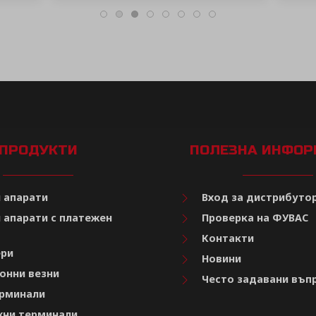
ПРОДУКТИ
ПОЛЕЗНА ИНФО
 апарати
Вход за дистрибуто
 апарати с платежен
Проверка на ФУВАС
Контакти
ри
Новини
онни везни
Често задавани въп
рминали
ни терминали