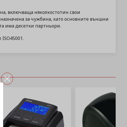
ана, включваща няколкостотин свои
дназначена за чужбина, като основните външни
ата има десетки партньори.
 ISO45001.