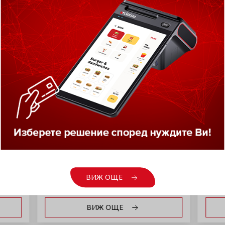
иконов калъф за
Детектор за фа
ов апарат Daisy
банкноти Olympia 
Compact S
ВИЖ ОЩЕ
ВИЖ ОЩЕ
ВИЖ ОЩЕ