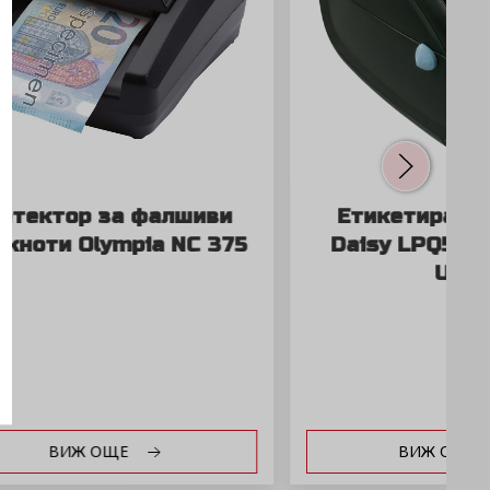
лшиви
Етикетиращ Принтер
NC 375
Daisy LPQ58 с RS232 и
USB
ВИЖ ОЩЕ