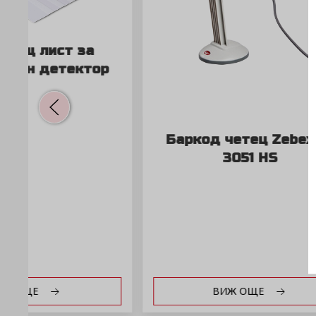
Баркод четец Zebex Z-
Сил
3051 HS
кас
ВИЖ ОЩЕ