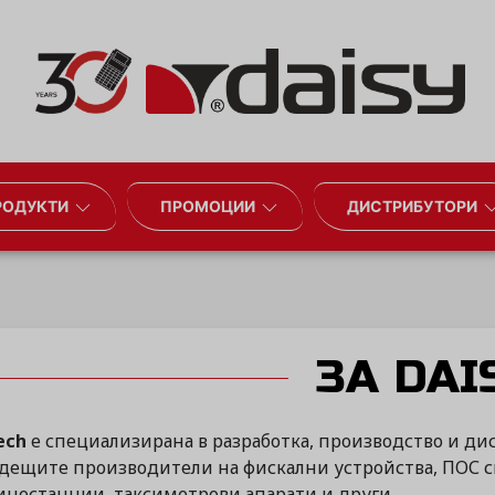
РОДУКТИ
ПРОМОЦИИ
ДИСТРИБУТОРИ
ЗА DAI
ech
е специализирана в разработка, производство и д
одещите производители на фискални устройства, ПОС 
иностанции, таксиметрови апарати и други.