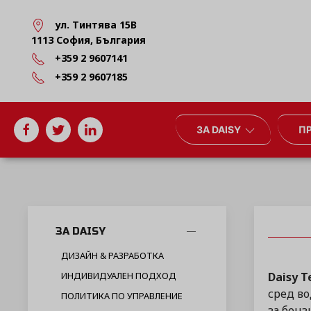
ул. Тинтява 15В
1113 София, България
+359 2 9607141
+359 2 9607185
ЗА DAISY
П
ЗА DAISY
ДИЗАЙН & РАЗРАБОТКА
Daisy T
ИНДИВИДУАЛЕН ПОДХОД
сред в
ПОЛИТИКА ПО УПРАВЛЕНИЕ
за бенз