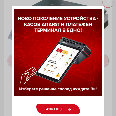
Електронна везна DSB6
ВИЖ ОЩЕ