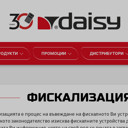
РОДУКТИ
ПРОМОЦИИ
ДИСТРИБУТОРИ
ФИСКАЛИЗАЦИЯ
зацията е процес на въвеждане на фискалното Ви устро
кото законодателство изисква фискалните устройства 
та Ви информация, която на свой ред се печата в загла