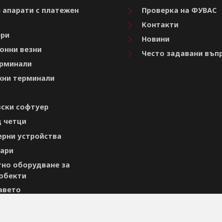
 апарати с платежен
Проверка на ФУВАС
Контакти
ри
Новини
онни везни
Често задавани въп
рминали
ни терминали
ски софтуер
 четци
рни устройства
ари
но оборудване за
обекти
авето