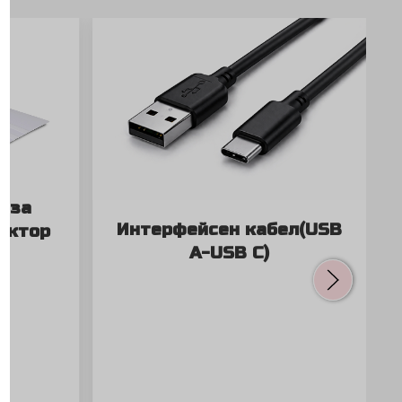
 за
Интерфейсен кабел(USB
ектор
A-USB C)