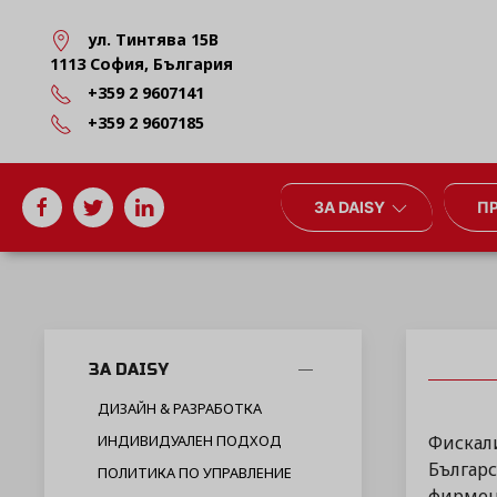
ул. Тинтява 15В
1113 София, България
+359 2 9607141
+359 2 9607185
ЗА DAISY
П
ЗА DAISY
ДИЗАЙН & РАЗРАБОТКА
Фискали
ИНДИВИДУАЛЕН ПОДХОД
Българс
ПОЛИТИКА ПО УПРАВЛЕНИЕ
фирмена