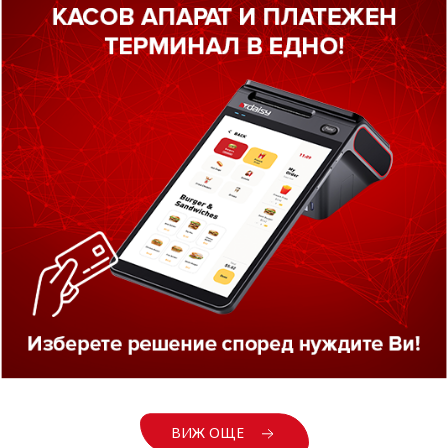
Почистващ лист
автоматичен дет
ркиращи клещи
SMART 8
ВИЖ ОЩЕ