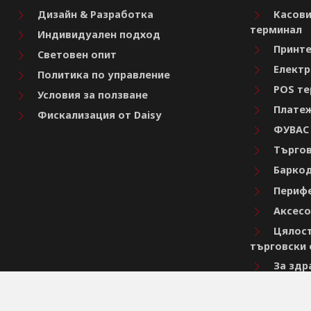
Дизайн & Разработка
Касови
терминал
Индивидуален подход
Принте
Световен опит
Електр
Политика по управление
POS те
Условия за ползване
Платеж
Фискализация от Daisy
ФУВАС
Търгов
Баркод
Перифе
Аксесо
Цялост
търговски 
За здр