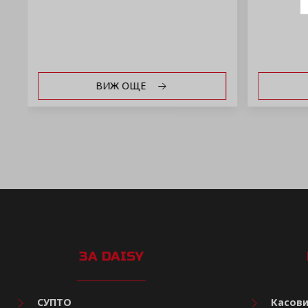
ВИЖ ОЩЕ
ЗА DAISY
СУПТО
Касови