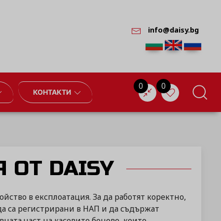
info@daisy.bg
0
0
КОНТАКТИ
 ОТ DAISY
йство в експлоатация. За да работят коректно,
да са регистрирани в НАП и да съдържат
вната част на касовите бонове, които