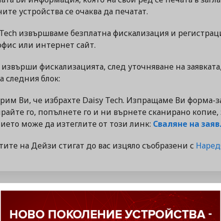
ите устройства се очаква да печатат.
 Tech извършваме безплатна фискализация и регистраци
фис или интернет сайт.
е извърши фискализацията, след уточняване на заявката
 следния блок:
рим Ви, че избрахте Daisy Tech. Изпращаме Ви форма-з
айте го, попълнете го и ни върнете сканирано копие,
ието може да изтеглите от този линк:
Сваляне на зая
ите на Дейзи стигат до вас изцяло съобразени с
Наредб
ПРЕПОРЪЧАНИ ПРОДУКТИ