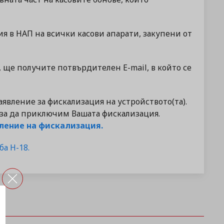
я в НАП на всички касови апарати, закупени от
, ще получите потвърдителен E-mail, в който се
аявление за фискализация на устройството(та).
 за да приключим Вашата фискализация.
вление на фискализация.
а Н-18.