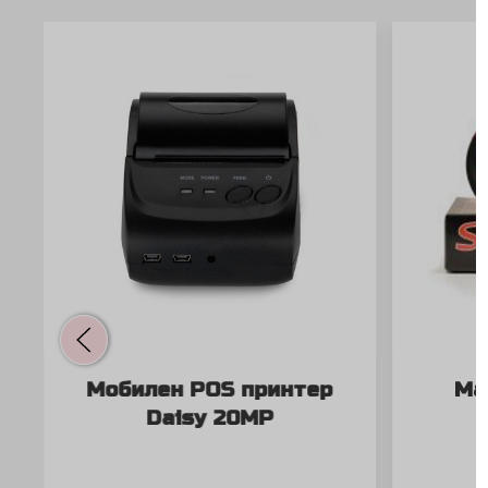
Мобилен POS принтер
Ма
Daisy 20MP