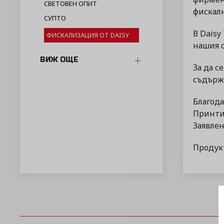
СВЕТОВЕН ОПИТ
фискалн
СУПТО
В Daisy
ФИСКАЛИЗАЦИЯ ОТ DAISY
нашия о
ВИЖ ОЩЕ
За да с
съдържа
Благода
Принтир
Заявлен
Продукт