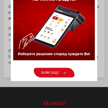
Офертата е валидна както за покупки на място
от офиса ни, така и за всички онлайн заявки,
извършени през сайта ни.
Повече информация можете да получите на
посочените в контактната ни форма
телефони
.
Промоцията е валидна за периода от
5.02.2025г до 31.08.2026г или до изчерпване на
предвидените за целта количества.
ВИЖ ОЩЕ
ЗА DAISY