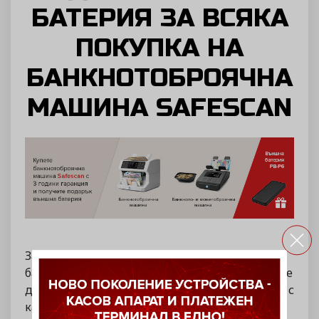
БАТЕРИЯ ЗА ВСЯКА
ПОКУПКА НА
БАНКНОТОБРОЯЧНА
МАШИНА SAFESCAN
За всеки наш клиент, закупил
банкнотоброячна машина с марка
Safescan
, ще
добавим като подарък
външна батерия PB-P6
с
капацитет от 10 000 mAh.