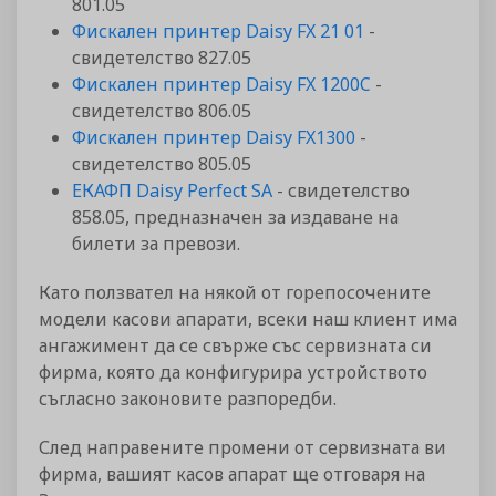
801.05
Фискален принтер Daisy FX 21 01
-
свидетелство 827.05
Фискален принтер Daisy FX 1200C
-
свидетелство 806.05
Фискален принтер Daisy FX1300
-
свидетелство 805.05
ЕКАФП Daisy Perfect SA
- свидетелство
858.05, предназначен за издаване на
билети за превози.
Като ползвател на някой от горепосочените
модели касови апарати, всеки наш клиент има
ангажимент да се свърже със сервизната си
фирма, която да конфигурира устройството
съгласно законовите разпоредби.
След направените промени от сервизната ви
фирма, вашият касов апарат ще отговаря на