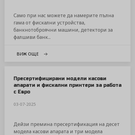
Само при нас можете да намерите пълна
гама от фискални устройства,
банкнотоброячни машини, детектори за
фалшиви банк...
ВИЖ ОЩЕ
Пресертифицирани модели касови
апарати и фискални принтери за работа
с Евро
03-07-2025
Дейзи премина пресертификация на десет
модела касови апарата и три модела