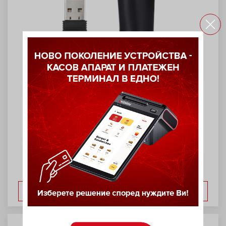
2D безжичен баркод четец Daisy
5700
ВИЖ ОЩЕ