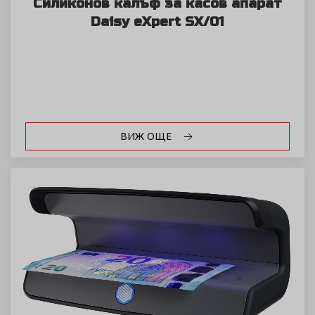
Силиконов калъф за касов апарат
Daisy eXpert SX/01
ВИЖ ОЩЕ