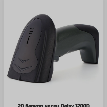
2D баркод четец Daisy 1200D