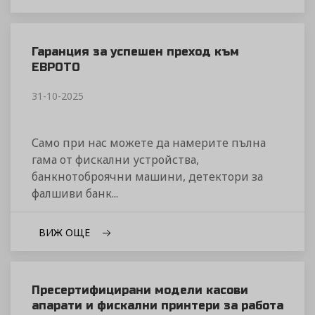
Гаранция за успешен преход към
ЕВРОТО
31-10-2025
Само при нас можете да намерите пълна
гама от фискални устройства,
банкнотоброячни машини, детектори за
фалшиви банк...
ВИЖ ОЩЕ
Пресертифицирани модели касови
апарати и фискални принтери за работа