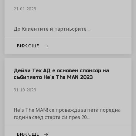
21-01-2025
До Клиентите и партньорите ...
ВИЖ ОЩЕ
Дейзи Тех АД е основен спонсор на
събитието He`s The MAN 2023
31-10-2023
He`s The MAN! се провежда за пета поредна
година след старта си през 20...
ВИЖ ОЩЕ