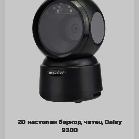
2D настолен баркод четец Daisy
9300