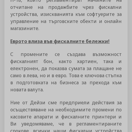
Н-18, които регламентират начините на
отчитане на продажбите чрез фискални
устройства, изискванията към софтуерите за
управление на търговските обекти и онлайн
магазините.
Еврото влиза във фискалните бележки!
С промените се създава възможност
фискалният бон, както хартиен, така и
електронен, да показва сумата за плащане не
само в лева, но и в евро. Това е ключова стъпка
в подготовката на бизнеса за прехода към
новата валута.
Ние от Дейзи сме предприели действия за
осъществяване на необходимите промени по
касовите апарати и фискалните принтери и
Ви уведомяваме, че в регламентираните
срокове, всички наши фискални устройства