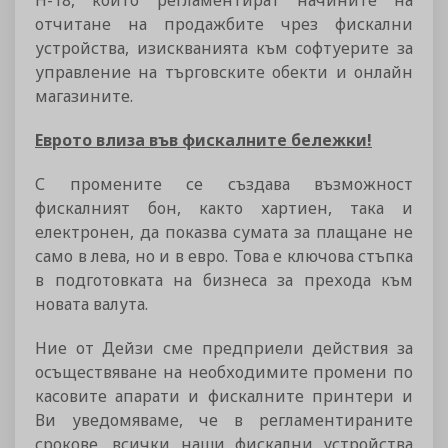
Н-18, които регламентират начините на
отчитане на продажбите чрез фискални
устройства, изискванията към софтуерите за
управление на търговските обекти и онлайн
магазините.
Еврото влиза във фискалните бележки!
С промените се създава възможност
фискалният бон, както хартиен, така и
електронен, да показва сумата за плащане не
само в лева, но и в евро. Това е ключова стъпка
в подготовката на бизнеса за прехода към
новата валута.
Ние от Дейзи сме предприели действия за
осъществяване на необходимите промени по
касовите апарати и фискалните принтери и
Ви уведомяваме, че в регламентираните
срокове, всички наши фискални устройства