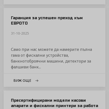
Гаранция за успешен преход към
ЕВРОТО
31-10-2025
Само при нас можете да намерите пълна
гама от фискални устройства,
банкнотоброячни машини, детектори за
фалшиви банк...
ВИЖ ОЩЕ
Пресертифицирани модели касови
апарати и фискални принтери за работа