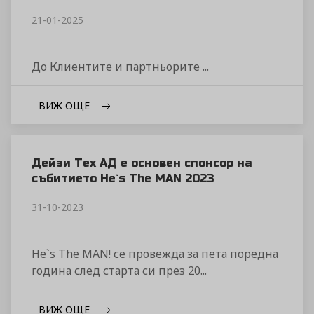
21-01-2025
До Клиентите и партньорите ...
ВИЖ ОЩЕ
Дейзи Тех АД е основен спонсор на
събитието He`s The MAN 2023
31-10-2023
He`s The MAN! се провежда за пета поредна
година след старта си през 20...
ВИЖ ОЩЕ