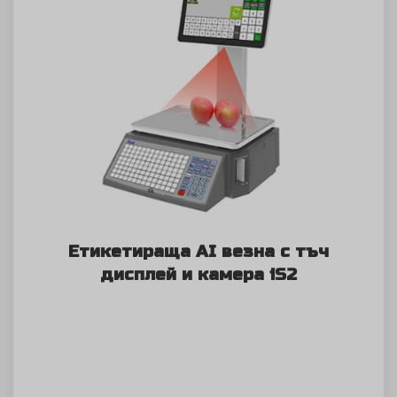
Етикетираща AI везна с тъч
дисплей и камера iS2