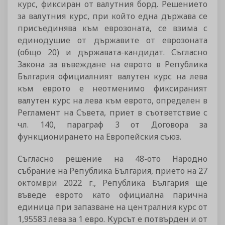
курс, фиксиран от валутния борд. Решението
за валутния курс, при който една държава се
присъединява към еврозоната, се взима с
единодушие от държавите от еврозоната
(общо 20) и държавата-кандидат. Съгласно
Закона за въвеждане на еврото в Република
България официалният валутен курс на лева
към еврото е неотменимо фиксираният
валутен курс на лева към еврото, определен в
Регламент на Съвета, приет в съответствие с
чл. 140, параграф 3 от Договора за
функционирането на Европейския съюз.
Съгласно решение на 48-ото Народно
събрание на Република България, прието на 27
октомври 2022 г., Република България ще
въведе еврото като официална парична
единица при запазване на централния курс от
1,95583 лева за 1 евро. Курсът е потвърден и от