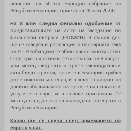
решение на 50-ото Народно събрание на
Република България, прието на 26 юли 2024 г.
На 8 юли следва финално одобрение
от
представителите на 27-те на заседание по
финансови въпроси (ЕКОФИН). В същия ден
ще се гласува и резолюция в пленарната зала
на ЕП. Необходимо е обикновено мнозинство.
След края на всички тези стъпки на 8 август,
или месец след като и трите законодателни
акта бъдат приети, цените в България трябва
да се показват и в евро, и в лева. Периодът на
двойно обозначаване на цените на стоките и
услугите в евро, и в левове приключва 12
месеца след датата на въвеждане на еврото в
Република България.
Какво ще се случи след приемането на
еврото у нас.