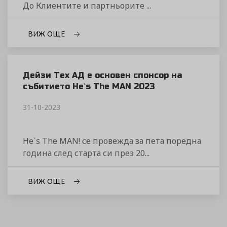
До Клиентите и партньорите ...
ВИЖ ОЩЕ
Дейзи Тех АД е основен спонсор на
събитието He`s The MAN 2023
31-10-2023
He`s The MAN! се провежда за пета поредна
година след старта си през 20...
ВИЖ ОЩЕ