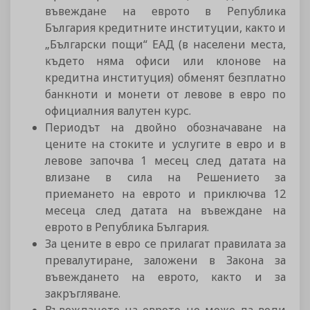
въвеждане на еврото в Република
България кредитните институции, както и
„Български пощи“ ЕАД (в населени места,
където няма офиси или клонове на
кредитна институция) обменят безплатно
банкноти и монети от левове в евро по
официалния валутен курс.
Периодът на двойно обозначаване на
цените на стоките и услугите в евро и в
левове започва 1 месец след датата на
влизане в сила на Решението за
приемането на еврото и приключва 12
месеца след датата на въвеждане на
еврото в Република България.
За цените в евро се прилагат правилата за
превалутиране, заложени в Закона за
въвеждането на еврото, както и за
закръгляване.