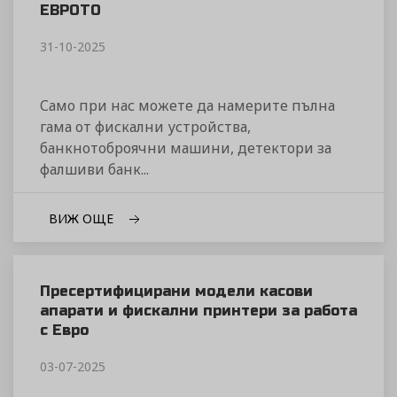
ЕВРОТО
31-10-2025
Само при нас можете да намерите пълна
гама от фискални устройства,
банкнотоброячни машини, детектори за
фалшиви банк...
ВИЖ ОЩЕ
Пресертифицирани модели касови
апарати и фискални принтери за работа
с Евро
03-07-2025