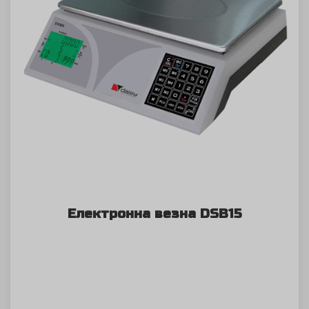
Електронна везна DSB15