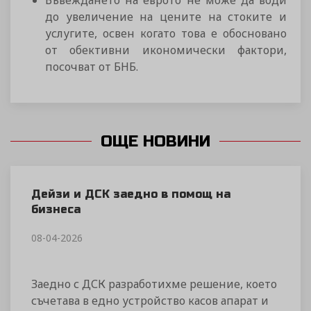
Въвеждането на еврото не може да води
до увеличение на цените на стоките и
услугите, освен когато това е обосновано
от обективни икономически фактори,
посочват от БНБ.
ОЩЕ НОВИНИ
Дейзи и ДСК заедно в помощ на
бизнеса
08-04-2026
Заедно с ДСК разработихме решение, което
съчетава в едно устройство касов апарат и