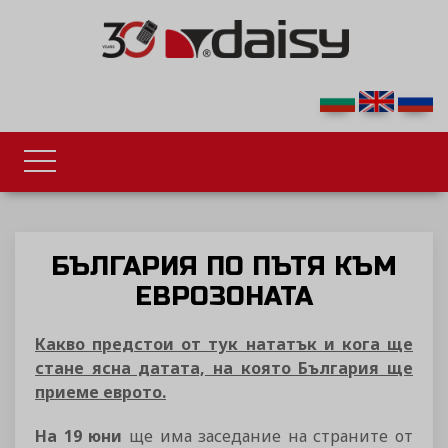
БЪЛГАРИЯ ПО ПЪТЯ КЪМ
ЕВРОЗОНАТА
Какво предстои от тук нататък и кога ще
стане ясна датата, на която България ще
приеме еврото.
На 19 юни
ще има заседание на страните от