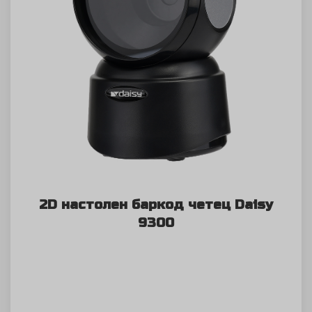
2D настолен баркод четец Daisy
9300