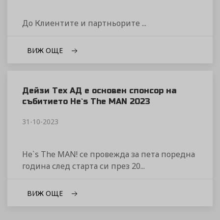
До Клиентите и партньорите ...
ВИЖ ОЩЕ
Дейзи Тех АД е основен спонсор на
събитието He`s The MAN 2023
31-10-2023
He`s The MAN! се провежда за пета поредна
година след старта си през 20...
ВИЖ ОЩЕ