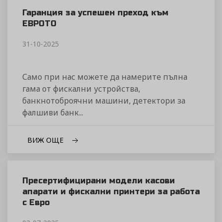
Гаранция за успешен преход към
ЕВРОТО
31-10-2025
Само при нас можете да намерите пълна
гама от фискални устройства,
банкнотоброячни машини, детектори за
фалшиви банк...
ВИЖ ОЩЕ
Пресертифицирани модели касови
апарати и фискални принтери за работа
с Евро