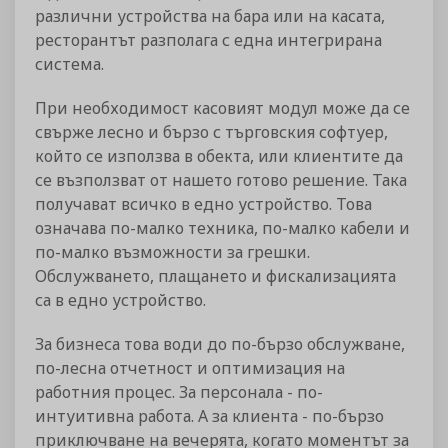
различни устройства на бара или на касата,
ресторантът разполага с една интегрирана
система.
При необходимост касовият модул може да се
свърже лесно и бързо с търговския софтуер,
който се използва в обекта, или клиентите да
се възползват от нашето готово решение. Така
получават всичко в едно устройство. Това
означава по-малко техника, по-малко кабели и
по-малко възможности за грешки.
Обслужването, плащането и фискализацията
са в едно устройство.
За бизнеса това води до по-бързо обслужване,
по-лесна отчетност и оптимизация на
работния процес. За персонала - по-
интуитивна работа. А за клиента - по-бързо
приключване на вечерята, когато моментът за