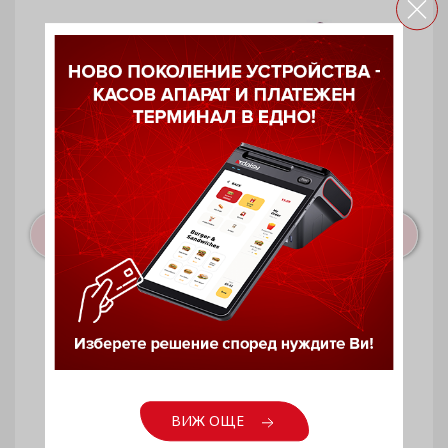
UV пура за Safescan 50 и 70
ВИЖ ОЩЕ