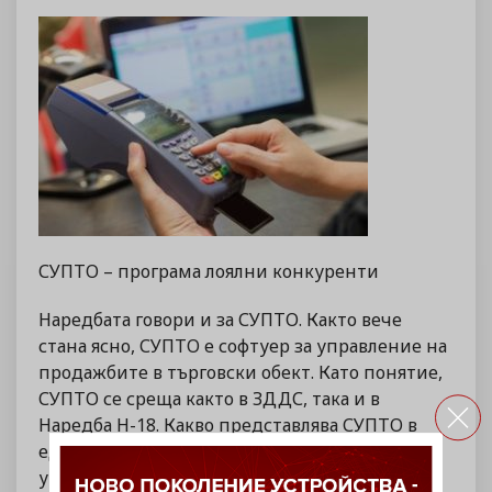
СУПТО – програма лоялни конкуренти
Наредбата говори и за СУПТО. Както вече
стана ясно, СУПТО е софтуер за управление на
продажбите в търговски обект. Като понятие,
СУПТО се среща както в ЗДДС, така и в
Наредба Н-18. Какво представлява СУПТО в
един търговски обект? Софтуер, който
управлява продажбите в обекта, ако в него се