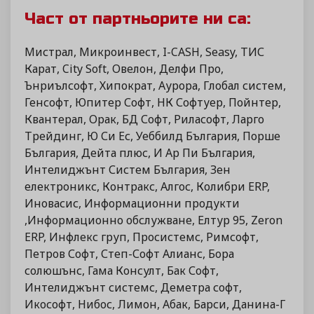
Част от партньорите ни са:
Мистрал, Микроинвест, I-CASH, Seasy, ТИС
Карат, City Soft, Овелон, Делфи Про,
Ънриълсофт, Хипократ, Аурора, Глобал систем,
Генсофт, Юпитер Софт, НК Софтуер, Пойнтер,
Квантерал, Орак, БД Софт, Риласофт, Ларго
Трейдинг, Ю Си Ес, Уеббилд България, Порше
България, Дейта плюс, И Ар Пи България,
Интелиджънт Систем България, Зен
електроникс, Контракс, Алгос, Колибри ERP,
Иновасис, Информационни продукти
,Информационно обслужване, Елтур 95, Zeron
ERP, Инфлекс груп, Просистемс, Римсофт,
Петров Софт, Степ-Софт Алианс, Бора
солюшънс, Гама Консулт, Бак Софт,
Интелиджънт системс, Деметра софт,
Икософт, Нибос, Лимон, Абак, Барси, Данина-Г