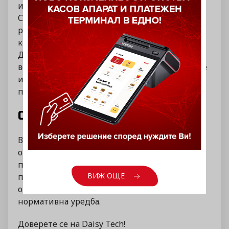
извършват, разбира се, плащания в брой.
СУПТО може да има най-различни
разновидности – складова програма, работна
книга в Excel, програма за фактуриране.
Достатъчно е СУПТО да следи и отчита
всички продажби в конкретния обект, като се
има предвид, че той се отнася не само за
продажба на стоки, но и на услуги.
СУПТО И DAISY TECH
В Дейзи имаме висококвалифициран екип,
огромен световен опит и качествени
продукти на изгодни цени. Нашият
ВИЖ ОЩЕ
професионализъм се изразява и в
отношението ни към често променящата се
нормативна уредба.
Доверете се на Daisy Tech!