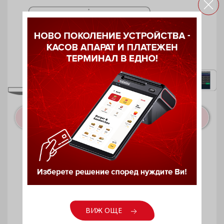
Облачно базиран търговски
софтуер I-Cash Производство
ВИЖ ОЩЕ