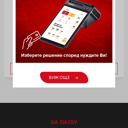
Етикетираща везна с LCD дисплей
ВИЖ ОЩЕ
ВИЖ ОЩЕ
ЗА DAISY