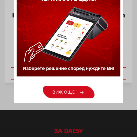
Банкнотоброячна машина Safescan
2850
ВИЖ ОЩЕ
ВИЖ ОЩЕ
ЗА DAISY