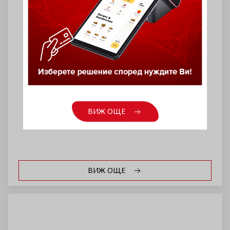
POS принтер PP7 с RS232 и USB
ВИЖ ОЩЕ
ВИЖ ОЩЕ