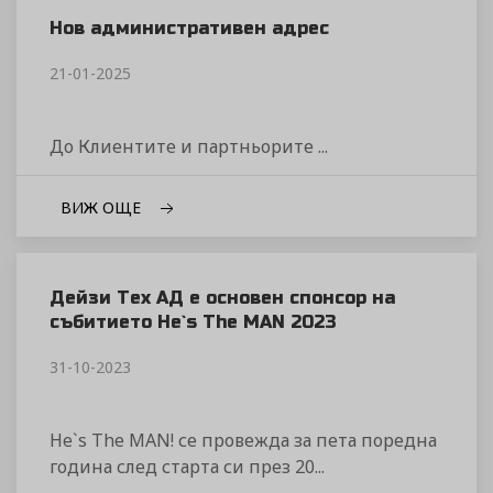
Нов административен адрес
21-01-2025
До Клиентите и партньорите ...
ВИЖ ОЩЕ
Дейзи Тех АД е основен спонсор на
събитието He`s The MAN 2023
31-10-2023
He`s The MAN! се провежда за пета поредна
година след старта си през 20...