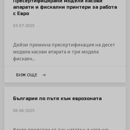
Пресертифицирани модели касови
апарати и фискални принтери за работа
с Евро
03-07-2025
Дейзи премина пресертификация на десет
модела касови апарата и три модела
фискалн...
ВИЖ ОЩЕ
България по пътя към еврозоната
06-06-2025
Какво предстои от тук нататък и кога ще