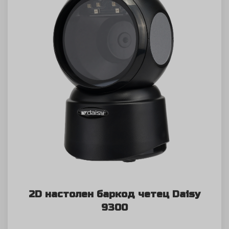
2D настолен баркод четец Daisy
9300