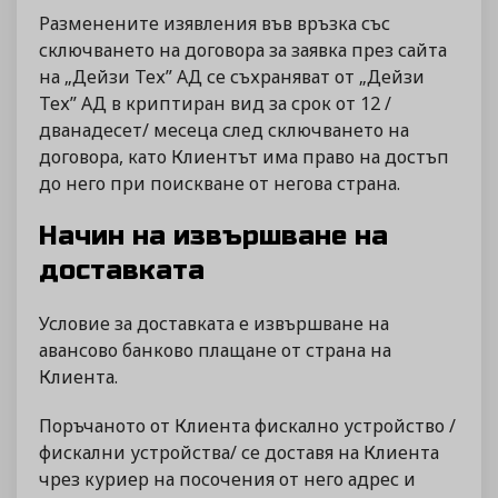
Разменените изявления във връзка със
сключването на договора за заявка през сайта
на „Дейзи Тех” АД се съхраняват от „Дейзи
Тех” АД в криптиран вид за срок от 12 /
дванадесет/ месеца след сключването на
договора, като Клиентът има право на достъп
до него при поискване от негова страна.
Начин на извършване на
доставката
Условие за доставката е извършване на
авансово банково плащане от страна на
Клиента.
Поръчаното от Клиента фискално устройство /
фискални устройства/ се доставя на Клиента
чрез куриер на посочения от него адрес и