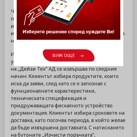
Чрез регистрация, клиентът придобива
потребителско име и парола, с които се
идентифицира в сайта на „Дейзи Тех” АД и
извършва валидни заявки на стоки чрез сайта
на „Дейзи Тех” АД.
Извършването на заявка на фискално
ВИЖ ОЩЕ
устройство /фискални устройства/ чрез сайта
на „Дейзи Тех” АД се извършва по следния
начин: Клиентът избира продуктите, които
иска да заяви, след като се е запознал с
функционалните характеристики,
техническата спецификация и
придружаващата фискалното устройство
документация. Клиентът избира сроковете на
доставка, като посочва периода, в който желае
да бъде извършена доставката. С натискането
на бутоните „Изчисти поръчката”,