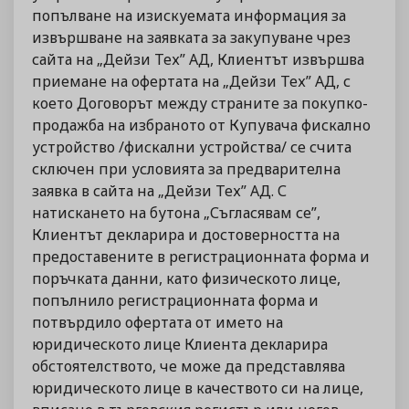
попълване на изискуемата информация за
извършване на заявката за закупуване чрез
сайта на „Дейзи Тех” АД, Клиентът извършва
приемане на офертата на „Дейзи Тех” АД, с
което Договорът между страните за покупко-
продажба на избраното от Купувача фискално
устройство /фискални устройства/ се счита
сключен при условията за предварителна
заявка в сайта на „Дейзи Тех” АД. С
натискането на бутона „Съгласявам се”,
Клиентът декларира и достоверността на
предоставените в регистрационната форма и
поръчката данни, като физическото лице,
попълнило регистрационната форма и
потвърдило офертата от името на
юридическото лице Клиента декларира
обстоятелството, че може да представлява
юридическото лице в качеството си на лице,