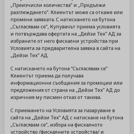
„Преизчисли количества” и „Продължи
разглеждането”. Клиентът може са откаже или
промени заявката. С натискането на бутона
„Съгласявам се”, Купувачът приема условията
и потвърждава офертата на „Дейзи Тех” АД за
избраните от него фискални устройства при
Условията за предварителна заявка в сайта на
„Дейзи Тех” АД.
С натискането на бутона “Съгласявам се”
Клиентът приема да получава
информационни съобщения за промоции или
предложения от страна на „Дейзи Тех” АД до
изричния му писмен отказ от такива.
С приемането на Условията за пазаруване в
сайта на „Дейзи Тех” АД с натискане на бутона
„Съгласявам се”, избора на фискалното
устройство /фискалните устройства/ и