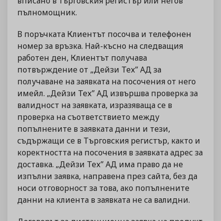
вписано в търговския регистър или негов
пълномощник.
В поръчката Клиентът посочва и телефонен
номер за връзка. Най-късно на следващия
работен ден, Клиентът получава
потвърждение от „Дейзи Тех” АД за
получаване на заявката на посочения от него
имейл. „Дейзи Тех” АД извършва проверка за
валидност на заявката, изразяваща се в
проверка на съответствието между
попълнените в заявката данни и тези,
съдържащи се в Търговския регистър, както и
коректността на посочения в заявката адрес за
доставка. „Дейзи Тех” АД има право да не
изпълни заявка, направена през сайта, без да
носи отговорност за това, ако попълнените
данни на клиента в заявката не са валидни.