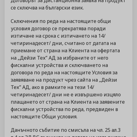
Договорът за дистанционна заявка на продукт
се сключва на български език.
Сключения по реда на настоящите общи
условия договор се прекратява поради
изтичане на срока с изтичането на 14/
четиринадесет/ дни, считано от датата на
приемане от страна на Клиента на офертата
на „Дейзи Тех” АД за избраните от него
фискални устройства и сключването на
договора по реда на настоящите Условия за
заявяване на продукт чрез сайта на „Дейзи
Тех” АД, ако в рамките на тези 14/
четиринадесет/ дни не е извършено изцяло
плащането от страна на Клиента на заявените
фискални устройства по реда, предвиден в
настоящите Общи условия.
Данъчното събитие по смисъла на чл. 25 ал.3