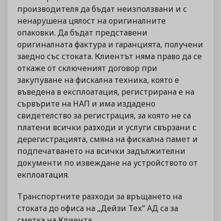
производителя да бъдат неизползвани и с
ненарушена цялост на оригиналните
опаковки. Да бъдат представени
оригиналната фактура и гаранцията, получени
заедно със стоката. Клиентът няма право да се
откаже от сключеният договор при
закупуване на фискална техника, която е
въведена в експлоатация, регистрирана е на
сървърите на НАП и има издадено
свидетелство за регистрация, за която не са
платени всички разходи и услуги свързани с
дерегистрацията, смяна на фискална памет и
подпечатването на всички задължителни
документи по извеждане на устройството от
екплоатация.
Транспортните разходи за връщането на
стоката до офиса на „Дейзи Тех” АД са за
сметка на Клиента.