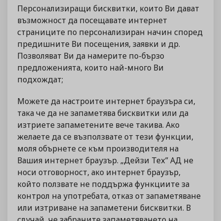
Персонализиращи бисквитки, които Ви дават
възможност да посещавате интернет
страниците по персонализиран начин според
предишните Ви посещения, заявки и др.
Позволяват Ви да намерите по-бързо
предложенията, които най-много Ви
подхождат;
Можете да настроите интернет браузъра си,
така че да не запаметява бисквитки или да
изтриете запаметените вече такива. Ако
желаете да се възползвате от тези функции,
моля обърнете се към производителя на
Вашия интернет браузър. „Дейзи Тех” АД не
носи отговорност, ако интернет браузър,
който ползвате не поддържа функциите за
контрол на употребата, отказ от запаметяване
или изтриване на запаметени бисквитки. В
случай, че забраните запаметяването на