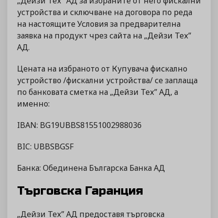
„Дейзи Тех” АД за избраните от него фискални
устройства и сключване на договора по реда
на настоящите Условия за предварителна
заявка на продукт чрез сайта на „Дейзи Тех”
АД.
Цената на избраното от Купувача фискално
устройство /фискални устройства/ се заплаща
по банковата сметка на „Дейзи Тех” АД, а
именно:
IBAN: BG19UBBS81551002988036
BIC: UBBSBGSF
Банка: Обединена Българска Банка АД
Търговска Гаранция
„Дейзи Тех” АД предоставя търговска