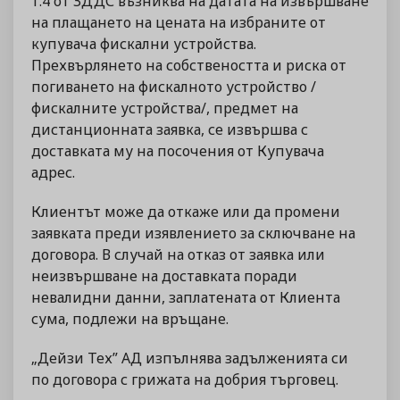
т.4 от ЗДДС възниква на датата на извършване
на плащането на цената на избраните от
купувача фискални устройства.
Прехвърлянето на собствеността и риска от
погиването на фискалното устройство /
фискалните устройства/, предмет на
дистанционната заявка, се извършва с
доставката му на посочения от Купувача
адрес.
Клиентът може да откаже или да промени
заявката преди изявлението за сключване на
договора. В случай на отказ от заявка или
неизвършване на доставката поради
невалидни данни, заплатената от Клиента
сума, подлежи на връщане.
„Дейзи Тех” АД изпълнява задълженията си
по договора с грижата на добрия търговец.