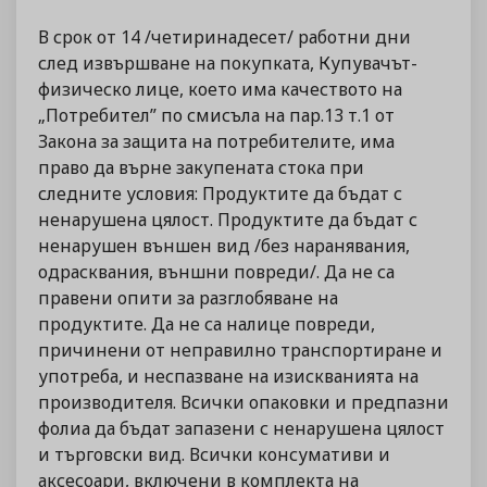
В срок от 14 /четиринадесет/ работни дни
след извършване на покупката, Купувачът-
физическо лице, което има качеството на
„Потребител” по смисъла на пар.13 т.1 от
Закона за защита на потребителите, има
право да върне закупената стока при
следните условия: Продуктите да бъдат с
ненарушена цялост. Продуктите да бъдат с
ненарушен външен вид /без наранявания,
одрасквания, външни повреди/. Да не са
правени опити за разглобяване на
продуктите. Да не са налице повреди,
причинени от неправилно транспортиране и
употреба, и неспазване на изискванията на
производителя. Всички опаковки и предпазни
фолиа да бъдат запазени с ненарушена цялост
и търговски вид. Всички консумативи и
аксесоари, включени в комплекта на