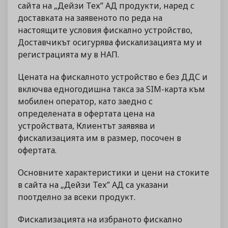
сайта на „Дейзи Тех” АД продукти, наред с
доставката на заявеното по реда на
настоящите условия фискално устройство,
Доставчикът осигурява фискализацията му и
регистрацията му в НАП.
Цената на фискалното устройство е без ДДС и
включва едногодишна такса за SIM-карта към
мобилен оператор, като заедно с
определената в офертата цена на
устройствата, Клиентът заявява и
фискализацията им в размер, посочен в
офертата.
Основните характеристики и цени на стоките
в сайта на „Дейзи Тех” АД са указани
поотделно за всеки продукт.
Фискализацията на избраното фискално