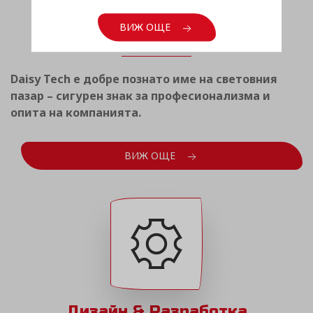
Световен опит
ВИЖ ОЩЕ
Daisy Tech е добре познато име на световния
пазар – сигурен знак за професионализма и
опита на компанията.
ВИЖ ОЩЕ
Дизайн & Разработка