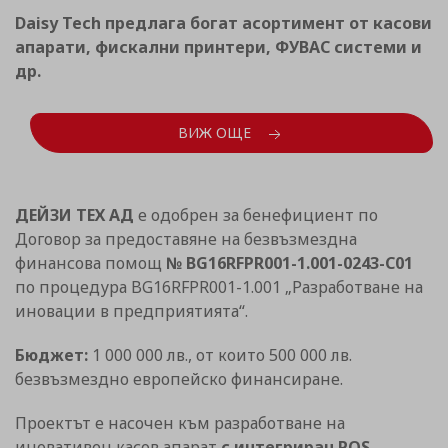
Daisy Tech предлага богат асортимент от касови
апарати, фискални принтери, ФУВАС системи и
др.
ВИЖ ОЩЕ
ДЕЙЗИ ТЕХ АД
е одобрен за бенефициент по
Договор за предоставяне на безвъзмездна
финансова помощ
№ BG16RFPR001-1.001-0243-C01
по процедура BG16RFPR001-1.001 „Разработване на
иновации в предприятията“.
Бюджет:
1 000 000 лв., от които 500 000 лв.
безвъзмездно европейско финансиране.
Проектът е насочен към разработване на
иновативен касов апарат
с интегриран POS