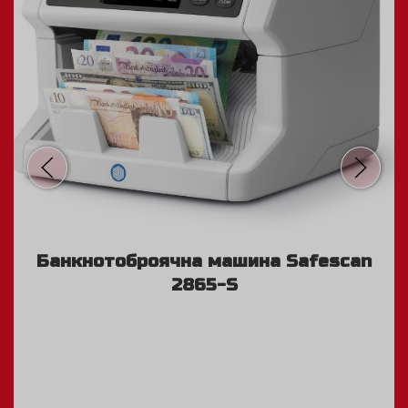
Детектор за фалшиви банкноти
Olympia NC 375