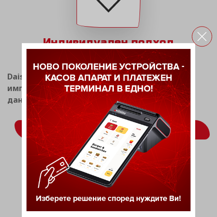
Индивидуален подход
Daisy Tech има опит в разработката и
имплементацията на системи за фискален и
данъчен мениджмънт.
ВИЖ ОЩЕ