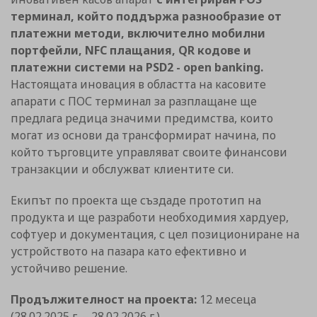
терминал, който поддържа разнообразие от
платежни методи, включително мобилни
портфейли, NFC плащания, QR кодове и
платежни системи на PSD2 - open banking.
Настоящата иновация в областта на касовите
апарати с ПОС терминал за разплащане ще
предлага редица значими предимства, които
могат из основи да трансформират начина, по
който търговците управляват своите финансови
транзакции и обслужват клиентите си.
Екипът по проекта ще създаде прототип на
продукта и ще разработи необходимия хардуер,
софтуер и документация, с цел позициониране на
устройството на пазара като ефективно и
устойчиво решение.
Продължителност на проекта:
12 месеца
(28.02.2025 г. – 28.02.2026 г.)