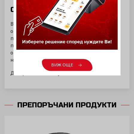
СУПТО И DAISY TECH
В Дейзи имаме висококвалифициран екип,
огромен световен опит и качествени
продукти на изгодни цени. Нашият
професионализъм се изразява и в
отношението ни към често променящата се
нормативна уредба.
ВИЖ ОЩЕ
Доверете се на Daisy Tech!
ПРЕПОРЪЧАНИ ПРОДУКТИ