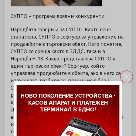
СУПТО – програма лоялни конкуренти
Наредбата говори и за СУПТО. Както вече
стана ясно, СУПТО е софтуер за управление на
продажбите в търговски обект. Като понятие,
СУПТО се среща както в ЗДДС, така и в
Наредба Н-18. Какво представлява СУПТО в
един търговски обект? Софтуер, който
управлява продажбите в обекта, ако в него се
извършват, разбира се, плащания в брой.
СУПТО може да има най-различни
разновидности – складова програма, работна
книга в Excel, програма за фактуриране.
Достатъчно е СУПТО да следи и отчита
всички продажби в конкретния обект, като се
има предвид, че той се отнася не само за
продажба на стоки, но и на услуги.