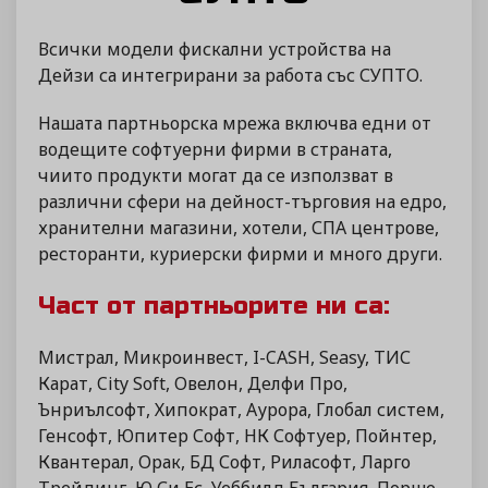
Всички модели фискални устройства на
Дейзи са интегрирани за работа със СУПТО.
Нашата партньорска мрежа включва едни от
водещите софтуерни фирми в страната,
чиито продукти могат да се използват в
различни сфери на дейност-търговия на едро,
хранителни магазини, хотели, СПА центрове,
ресторанти, куриерски фирми и много други.
Част от партньорите ни са:
Мистрал, Микроинвест, I-CASH, Seasy, ТИС
Карат, City Soft, Овелон, Делфи Про,
Ънриълсофт, Хипократ, Аурора, Глобал систем,
Генсофт, Юпитер Софт, НК Софтуер, Пойнтер,
Квантерал, Орак, БД Софт, Риласофт, Ларго