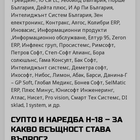
Трейдинг, Ю Си Ес, Уеббилд България, Порше
България, Дейта плюс, И Ар Пи България,
Интелиджънт Систем България, Зен
електроникс, Контракс, Алгос, Колибри ERP,
Иновасис, Информационни продукти
,Информационно обслужване, Елтур 95, Zeron
ERP, Инфлекс груп, Просистемс, Римсофт,
Петров Софт, Степ-Софт Алианс, Бора
солюшънс, Гама Консулт, Бак Софт,
Интелиджънт системс, Деметра софт,
Икософт, Нибос, Лимон, Абак, Барси, Данина-Г
– GP Soft, Глобал Медикс, Бонев Софт, SelMatic
ERP, Плюс Минус, Юнисофт Инженеринг,
Атлас, Нисет, Pro vision, Смарт Тех Системс, DI
sklad, I system, и др.
СУПТО И НАРЕДБА Н-18 – ЗА
КАКВО ВСЪЩНОСТ СТАВА
ВЪПРОС?