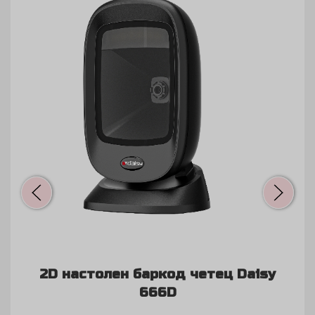
2D настолен баркод четец Daisy
666D