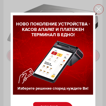
Електронна везна DS15