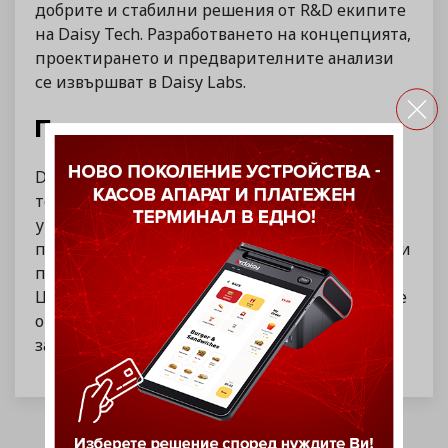
добрите и стабилни решения от R&D екипите
на Daisy Tech. Разработването на концепцията,
проектирането и предварителните анализи
се извършват в Daisy Labs.
Поддръжка
Daisy Tech осигурява професионална
техническа поддръжка и консултации за
употреба на всичките си продукти –
предварителна консултация при закупуване и
през целият период на тяхната употреба.
Центърът по поддръжката е денонощен и ще
отговори бързо и компетентно за всички
зададени от Вас въпроси.