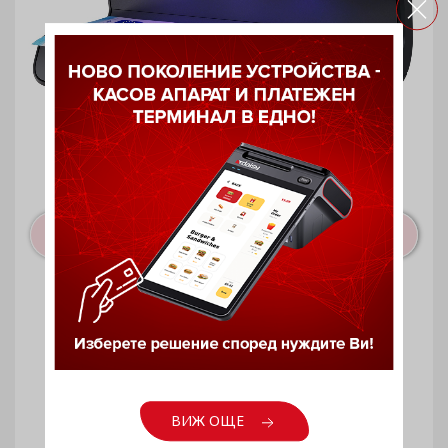
Детектор за фалшиви банкноти
Safescan 55 LED
ВИЖ ОЩЕ