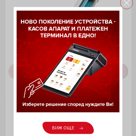
Антибактериална UV лампа U80
ВИЖ ОЩЕ