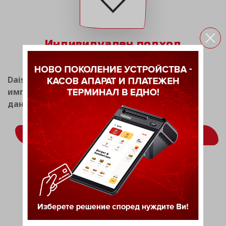
Индивидуален подход
Daisy Tech има опит в разработката и
имплементацията на системи за фискален и
данъчен мениджмънт.
ВИЖ ОЩЕ