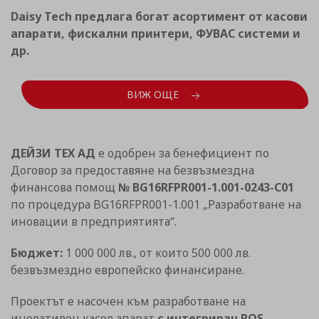
Daisy Tech предлага богат асортимент от касови
апарати, фискални принтери, ФУВАС системи и
др.
ВИЖ ОЩЕ
ДЕЙЗИ ТЕХ АД
е одобрен за бенефициент по
Договор за предоставяне на безвъзмездна
финансова помощ
№ BG16RFPR001-1.001-0243-C01
по процедура BG16RFPR001-1.001 „Разработване на
иновации в предприятията“.
Бюджет:
1 000 000 лв., от които 500 000 лв.
безвъзмездно европейско финансиране.
Проектът е насочен към разработване на
иновативен касов апарат
с интегриран POS