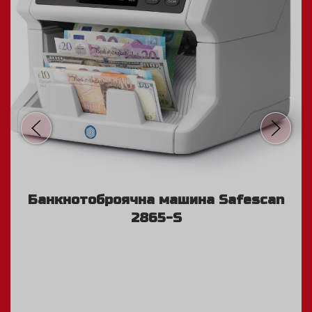
Банкнотоброячна машина Safescan
2865-S