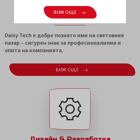
Световен опит
ВИЖ ОЩЕ
Daisy Tech е добре познато име на световния
пазар – сигурен знак за професионализма и
опита на компанията.
ВИЖ ОЩЕ
Дизайн & Разработка