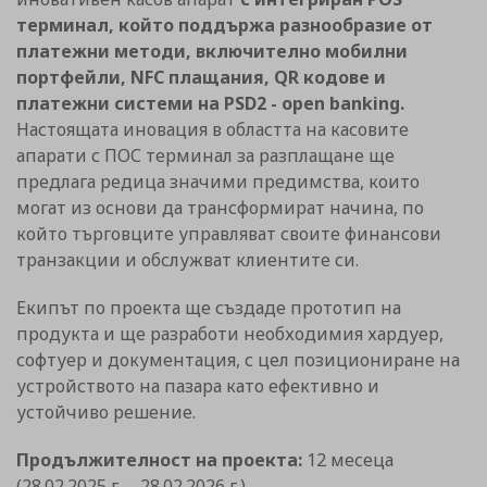
терминал, който поддържа разнообразие от
платежни методи, включително мобилни
портфейли, NFC плащания, QR кодове и
платежни системи на PSD2 - open banking.
Настоящата иновация в областта на касовите
апарати с ПОС терминал за разплащане ще
предлага редица значими предимства, които
могат из основи да трансформират начина, по
който търговците управляват своите финансови
транзакции и обслужват клиентите си.
Екипът по проекта ще създаде прототип на
продукта и ще разработи необходимия хардуер,
софтуер и документация, с цел позициониране на
устройството на пазара като ефективно и
устойчиво решение.
Продължителност на проекта:
12 месеца
(28.02.2025 г. – 28.02.2026 г.)