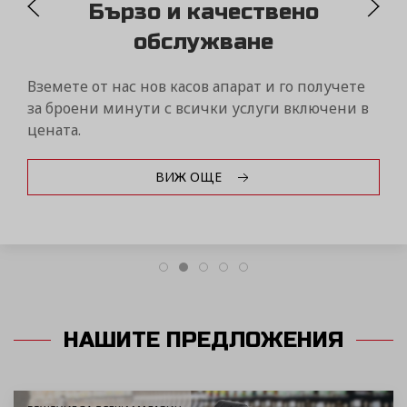
MYDAISY
Контролирайте бизнеса си само от един портал
чрез дистанционна връзка с вашите фискални
устройства Дейзи от всяка точка на света!
ВИЖ ОЩЕ
НАШИТЕ ПРЕДЛОЖЕНИЯ