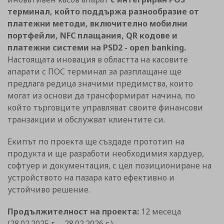
терминал, който поддържа разнообразие от
платежни методи, включително мобилни
портфейли, NFC плащания, QR кодове и
платежни системи на PSD2 - open banking.
Настоящата иновация в областта на касовите
апарати с ПОС терминал за разплащане ще
предлага редица значими предимства, които
могат из основи да трансформират начина, по
който търговците управляват своите финансови
транзакции и обслужват клиентите си.
Екипът по проекта ще създаде прототип на
продукта и ще разработи необходимия хардуер,
софтуер и документация, с цел позициониране на
устройството на пазара като ефективно и
устойчиво решение.
Продължителност на проекта:
12 месеца
(28.02.2025 г. – 28.02.2026 г.)