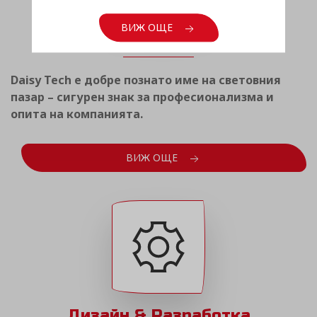
Световен опит
ВИЖ ОЩЕ
Daisy Tech е добре познато име на световния
пазар – сигурен знак за професионализма и
опита на компанията.
ВИЖ ОЩЕ
Дизайн & Разработка