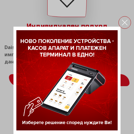
Индивидуален подход
Daisy Tech има опит в разработката и
имплементацията на системи за фискален и
данъчен мениджмънт.
ВИЖ ОЩЕ