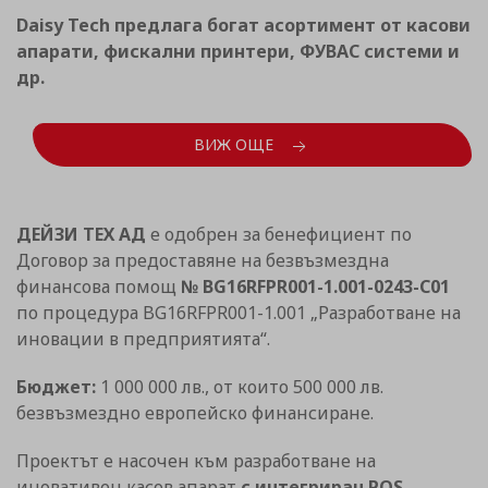
Daisy Tech предлага богат асортимент от касови
апарати, фискални принтери, ФУВАС системи и
др.
ВИЖ ОЩЕ
ДЕЙЗИ ТЕХ АД
е одобрен за бенефициент по
Договор за предоставяне на безвъзмездна
финансова помощ
№ BG16RFPR001-1.001-0243-C01
по процедура BG16RFPR001-1.001 „Разработване на
иновации в предприятията“.
Бюджет:
1 000 000 лв., от които 500 000 лв.
безвъзмездно европейско финансиране.
Проектът е насочен към разработване на
иновативен касов апарат
с интегриран POS