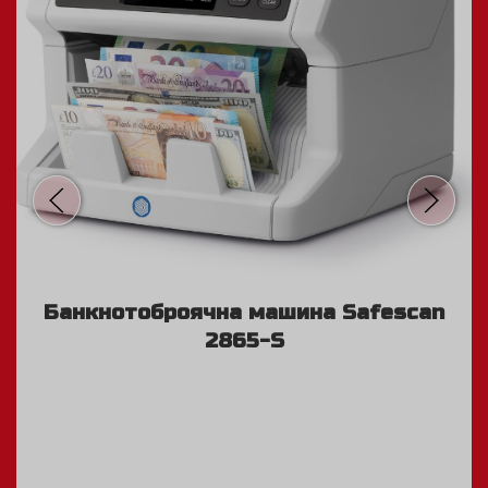
Банкнотоброячна машина Safescan
2865-S