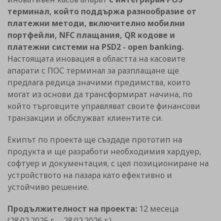
терминал, който поддържа разнообразие от
платежни методи, включително мобилни
портфейли, NFC плащания, QR кодове и
платежни системи на PSD2 - open banking.
Настоящата иновация в областта на касовите
апарати с ПОС терминал за разплащане ще
предлага редица значими предимства, които
могат из основи да трансформират начина, по
който търговците управляват своите финансови
транзакции и обслужват клиентите си.
Екипът по проекта ще създаде прототип на
продукта и ще разработи необходимия хардуер,
софтуер и документация, с цел позициониране на
устройството на пазара като ефективно и
устойчиво решение.
Продължителност на проекта:
12 месеца
(28.02.2025 г. – 28.02.2026 г.)