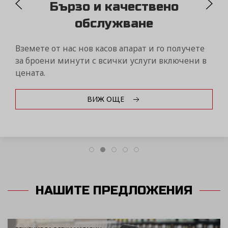
MYDAISY
Контролирайте бизнеса си само от един портал
чрез дистанционна връзка с вашите фискални
устройства Дейзи от всяка точка на света!
ВИЖ ОЩЕ
НАШИТЕ ПРЕДЛОЖЕНИЯ