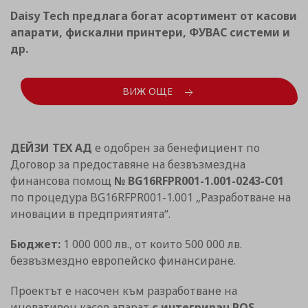
Daisy Tech предлага богат асортимент от касови
апарати, фискални принтери, ФУВАС системи и
др.
ВИЖ ОЩЕ
ДЕЙЗИ ТЕХ АД
е одобрен за бенефициент по
Договор за предоставяне на безвъзмездна
финансова помощ
№ BG16RFPR001-1.001-0243-C01
по процедура BG16RFPR001-1.001 „Разработване на
иновации в предприятията“.
Бюджет:
1 000 000 лв., от които 500 000 лв.
безвъзмездно европейско финансиране.
Проектът е насочен към разработване на
иновативен касов апарат
с интегриран POS