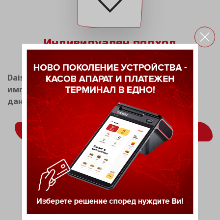
Индивидуален подход
Daisy Tech има опит в разработката и
имплементацията на системи за фискален и
данъчен мениджмънт.
ВИЖ ОЩЕ