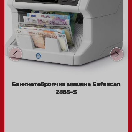
Банкнотоброячна машина Safescan
2865-S