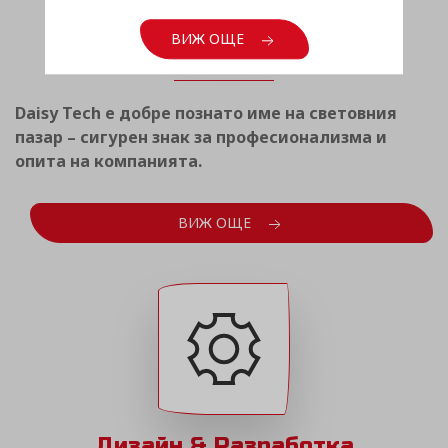
Световен опит
ВИЖ ОЩЕ
Daisy Tech е добре познато име на световния
пазар – сигурен знак за професионализма и
опита на компанията.
ВИЖ ОЩЕ
Дизайн & Разработка