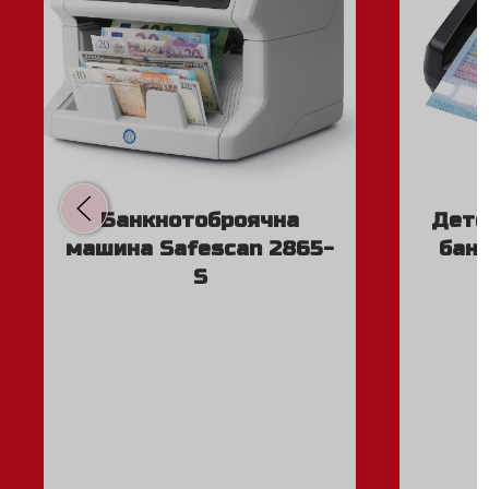
Банкнотоброячна
Дете
машина Safescan 2865-
банк
S