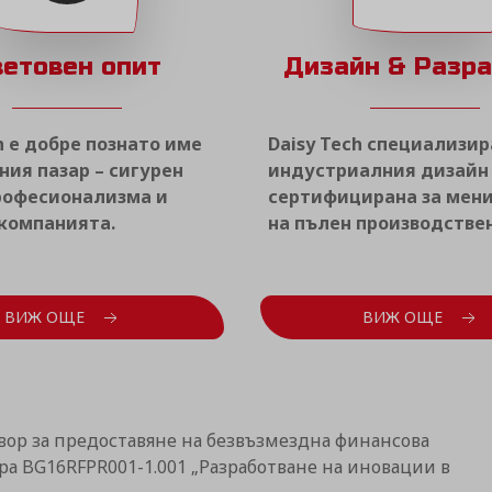
ветовен опит
Дизайн & Разр
h е добре познато име
Daisy Tech специализир
ния пазар – сигурен
индустриалния дизайн 
професионализма и
сертифицирана за ме
 компанията.
на пълен производствен
ВИЖ ОЩЕ
ВИЖ ОЩЕ
вор за предоставяне на безвъзмездна финансова
а BG16RFPR001-1.001 „Разработване на иновации в