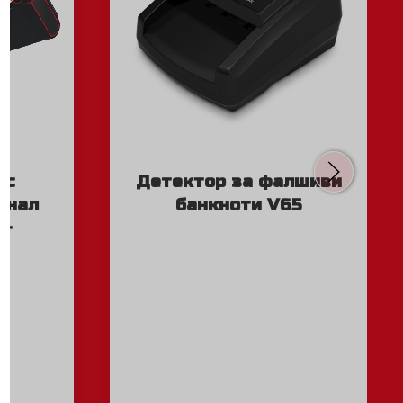
 с
Детектор за фалшиви
инал
банкноти V65
 +