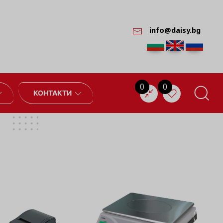
info@daisy.bg
0
0
КОНТАКТИ
и качествено
служване
ас нов касов апарат и
за броени минути с