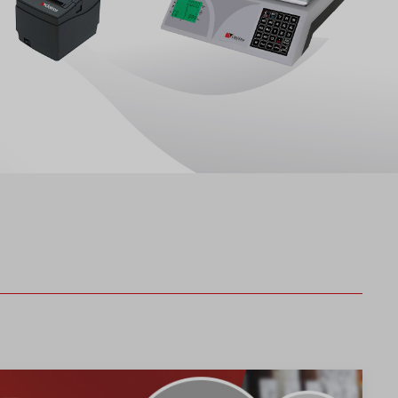
и включени в цената.
ИЖ ОЩЕ