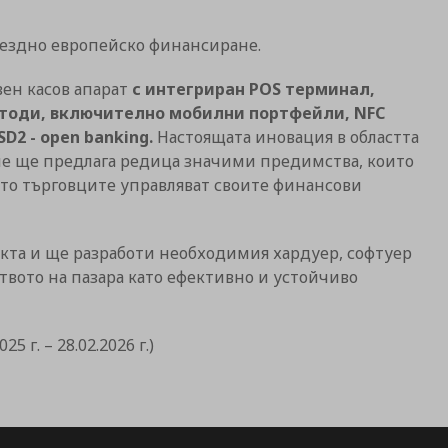
ъзмездно европейско финансиране.
вен касов апарат
с интегриран POS терминал,
тоди, включително мобилни портфейли, NFC
2 - open banking.
Настоящата иновация в областта
не ще предлага редица значими предимства, които
йто търговците управляват своите финансови
кта и ще разработи необходимия хардуер, софтуер
твото на пазара като ефективно и устойчиво
25 г. – 28.02.2026 г.)