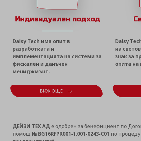
Индивидуален подход
С
Daisy Tech има опит в
Daisy Tec
разработката и
на светов
имплементацията на системи за
знак за 
фискален и данъчен
опита на
мениджмънт.
ВИЖ ОЩЕ
ДЕЙЗИ ТЕХ АД
е одобрен за бенефициент по Дого
помощ
№ BG16RFPR001-1.001-0243-C01
по процедур