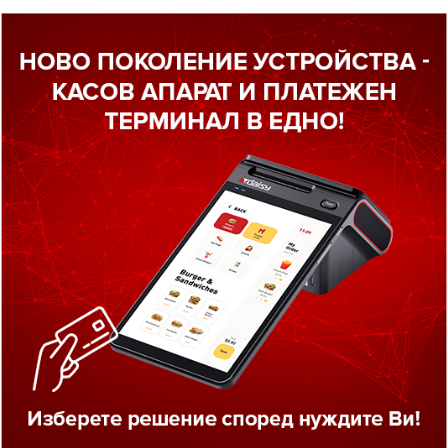
ктор за фалшиви
Касов апарат
ноти Olympia NC
платежен терм
375
Daisy SMART