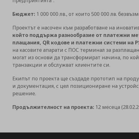
предприятията“.
Бюджет:
1 000 000 лв., от които 500 000 лв. безв
Проектът е насочен към разработване на иновати
който поддържа разнообразие от платежни ме
плащания, QR кодове и платежни системи на PSD
на касовите апарати с ПОС терминал за разплаща
могат из основи да трансформират начина, по ко
транзакции и обслужват клиентите си.
Екипът по проекта ще създаде прототип на проду
и документация, с цел позициониране на устройс
решение.
Продължителност на проекта:
12 месеца (28.02.20