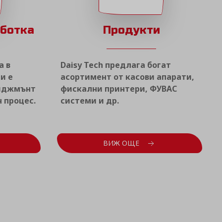
аботка
Продукти
а в
Daisy Tech предлага богат
и е
асортимент от касови апарати,
ниджмънт
фискални принтери, ФУВАС
 процес.
системи и др.
ВИЖ ОЩЕ