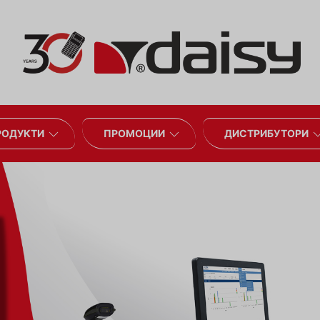
РОДУКТИ
ПРОМОЦИИ
ДИСТРИБУТОРИ
Бързо 
об
Вземете от н
го получете 